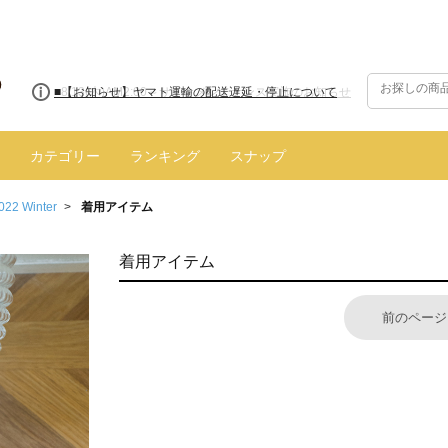
■8/13(木)AM2:00～サイトメンテナンス実施のお知らせ
■【お知らせ】ヤマト運輸の配送遅延・停止について
カテゴリー
ランキング
スナップ
022 Winter
着用アイテム
着用アイテム
前のページ