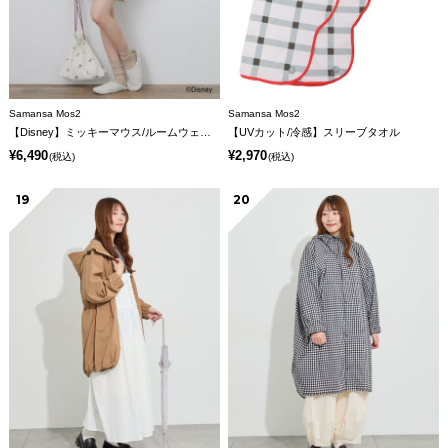
Samansa Mos2
Samansa Mos2
【Disney】ミッキーマウス/ルームウェアセット《販路限定》
【UVカット/冷感】スリーブタオル
¥6,490
¥2,970
(税込)
(税込)
19
20