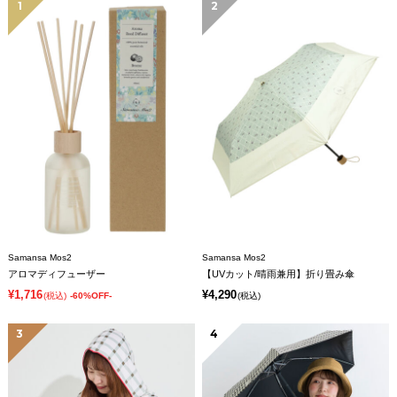
1
2
Samansa Mos2
Samansa Mos2
アロマディフューザー
【UVカット/晴雨兼用】折り畳み傘
¥1,716
¥4,290
(税込)
-60%OFF-
(税込)
3
4