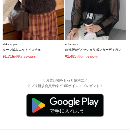
ehka sopo
ehka sopo
ループ編みニットビスチェ
前後2WAYメッシュリボンカーディガン
¥1,716
¥1,485
(税込)
-60%OFF-
(税込)
-70%OFF-
＼お買い物をもっと便利に／
アプリ新規会員登録で100ポイントプレゼント！