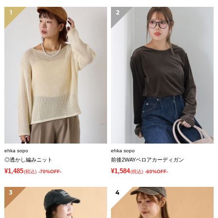
1
2
ehka sopo
ehka sopo
◎透かし編みニット
前後2WAYベロアカーディガン
¥1,485
¥1,584
(税込)
-70%OFF-
(税込)
-60%OFF-
3
4