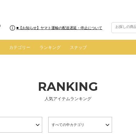
■8/13(木)AM2:00～サイトメンテナンス実施のお知らせ
■【お知らせ】ヤマト運輸の配送遅延・停止について
カテゴリー
ランキング
スナップ
RANKING
人気アイテムランキング
すべての中カテゴリ