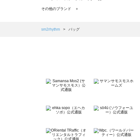
TSUHARU by Samansa Mos2（ツハルバイサマンサ
その他のブランド ＋
sm2rhythm（サマンサモスモス リズム）のバッグ一覧
Samansa Mos2 blue（サマンサモスモス ブルー）のバッ
Samansa Mos2 Lagom（サマンサモスモス ラーゴム）
sm2rhythm
バッグ
ehka sopo（エヘカソポ）のバッグ一覧
sō4ū（ソウフォーユー）のバッグ一覧
Te chichi（テチチ）のバッグ一覧
Te chichi CLASSIC（テチチ クラシック）のバッグ一覧
Te chichi TERRASSE（テチチ テラス）のバッグ一覧
Lugnoncure（ルノンキュール）のバッグ一覧
BETTY'S BLUE（べティーズブルー）のバッグ一覧
Wpc.（ワールドパーティー）のバッグ一覧