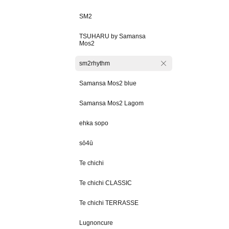
SM2
TSUHARU by Samansa
Mos2
sm2rhythm
Samansa Mos2 blue
Samansa Mos2 Lagom
ehka sopo
sō4ū
Te chichi
Te chichi CLASSIC
Te chichi TERRASSE
Lugnoncure