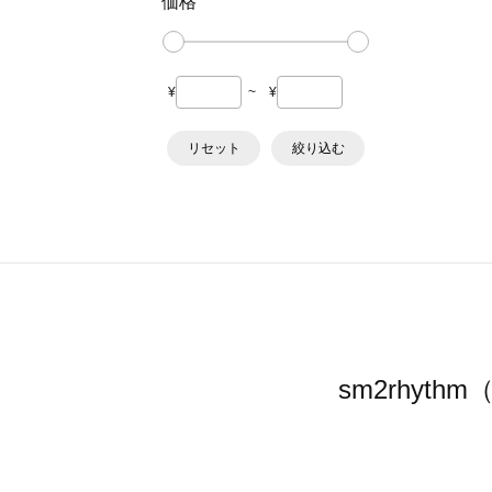
価格
¥
~
¥
リセット
絞り込む
sm2rhy