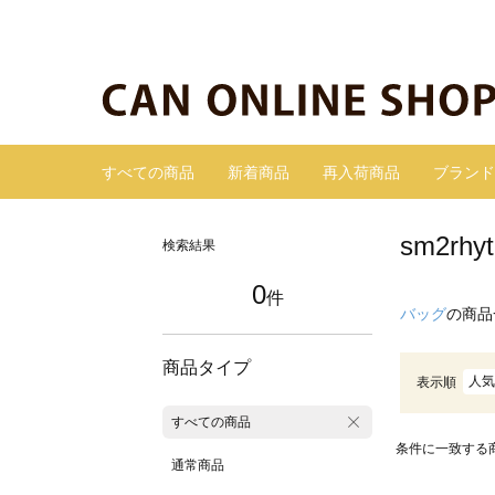
すべての商品
新着商品
再入荷商品
ブランド
sm2r
検索結果
0
件
バッグ
の商品
商品タイプ
人気
表示順
すべての商品
条件に一致する
通常商品