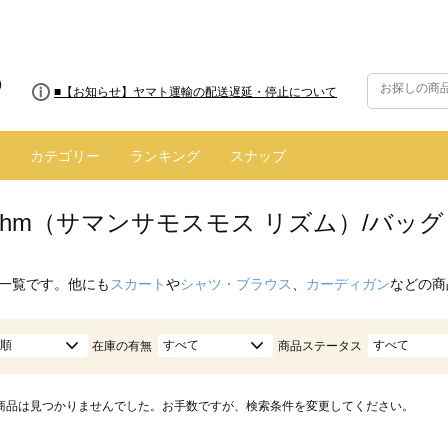
■【お知らせ】ヤマト運輸の配送遅延・停止について
カテゴリー
ランキング
スナップ
hythm（サマンサモスモス リズム）/バッグ
一覧です。他にも
スカート
や
シャツ・ブラウス
、
カーディガン
などの商
順
すべて
すべて
在庫の有無
商品ステータス
商品は見つかりませんでした。お手数ですが、検索条件を変更してください。