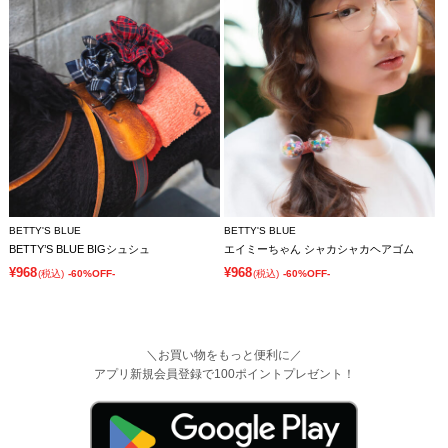
BETTY'S BLUE
BETTY'S BLUE
BETTY’S BLUE BIGシュシュ
エイミーちゃん シャカシャカヘアゴム
¥968
¥968
(税込)
-60%OFF-
(税込)
-60%OFF-
＼お買い物をもっと便利に／
アプリ新規会員登録で100ポイントプレゼント！