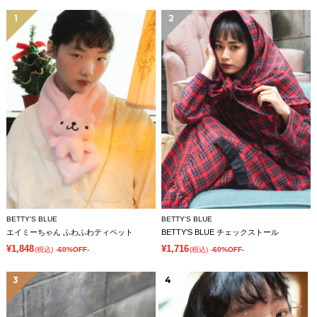
1
2
BETTY'S BLUE
BETTY'S BLUE
エイミーちゃん ふわふわティペット
BETTY’S BLUE チェックストール
¥1,848
¥1,716
(税込)
-60%OFF-
(税込)
-60%OFF-
3
4