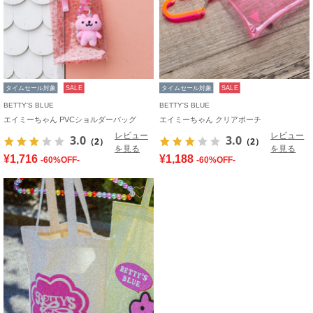
タイムセール対象
SALE
タイムセール対象
SALE
BETTY'S BLUE
BETTY'S BLUE
エイミーちゃん PVCショルダーバッグ
エイミーちゃん クリアポーチ
レビュー
レビュー
3.0
3.0
（2）
（2）
を見る
を見る
¥1,716
¥1,188
-60%OFF-
-60%OFF-
お気に入り