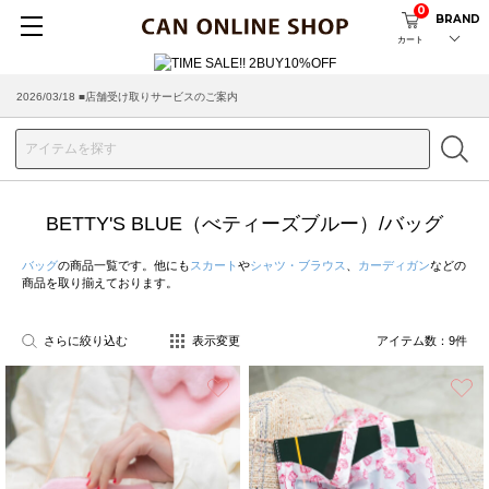
0
BRAND
カート
2026/03/18 ■店舗受け取りサービスのご案内
BETTY'S BLUE（べティーズブルー）/バッグ
バッグ
の商品一覧です。他にも
スカート
や
シャツ・ブラウス
、
カーディガン
などの
商品を取り揃えております。
さらに絞り込む
表示変更
アイテム数：
9
件
お気に入り