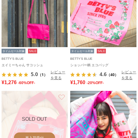
タイムセール対象
SALE
タイムセール対象
SALE
BETTY'S BLUE
BETTY'S BLUE
エイミーちゃん サコッシュ
ショッパー柄 エコバッグ
レビュー
レビュー
5.0
4.6
（1）
（40）
を見る
を見る
¥1,276
¥1,760
-60%OFF-
-20%OFF-
お気に入り
SOLD OUT
再入荷受付