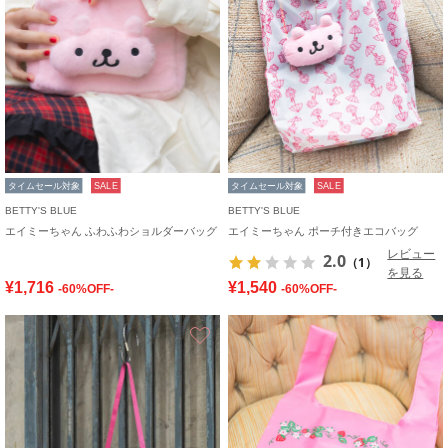
タイムセール対象
SALE
タイムセール対象
SALE
BETTY'S BLUE
BETTY'S BLUE
エイミーちゃん ふわふわショルダーバッグ
エイミーちゃん ポーチ付きエコバッグ
レビュー
2.0
（1）
を見る
¥1,716
¥1,540
-60%OFF-
-60%OFF-
お気に入り