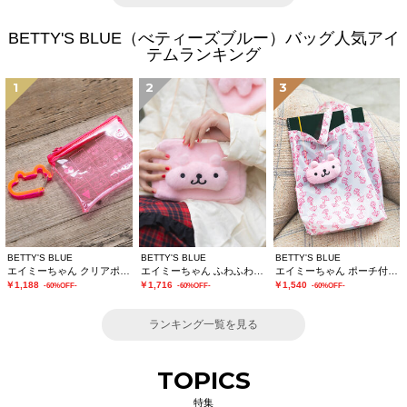
BETTY'S BLUE（べティーズブルー）バッグ人気アイ
テムランキング
1
2
3
BETTY'S BLUE
BETTY'S BLUE
BETTY'S BLUE
エイミーちゃん クリアポーチ
エイミーちゃん ふわふわショルダーバッグ
エイミーちゃん ポーチ付きエコバッグ
￥1,188
￥1,716
￥1,540
-60%OFF-
-60%OFF-
-60%OFF-
ランキング一覧を見る
TOPICS
特集