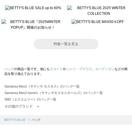
特集一覧を見る
バッグ
の商品一覧です。他にも
スカート
や
シャツ・ブラウス
、
カーディガン
などの商
品を取り揃えております。
Samansa Mos2（サマンサ モスモス）のバッグ一覧
Samansa Mos2 home's（サマンサモスモスホームズ）のバッグ一覧
SM2（エスエムツー）のバッグ一覧
TSUHARU by Samansa Mos2（ツハルバイサマンサモスモス）のバッグ一覧
その他のブランド ＋
sm2rhythm（サマンサモスモス リズム）のバッグ一覧
Samansa Mos2 blue（サマンサモスモス ブルー）のバッグ一覧
BETTY'S BLUE
バッグ
Samansa Mos2 Lagom（サマンサモスモス ラーゴム）のバッグ一覧
ehka sopo（エヘカソポ）のバッグ一覧