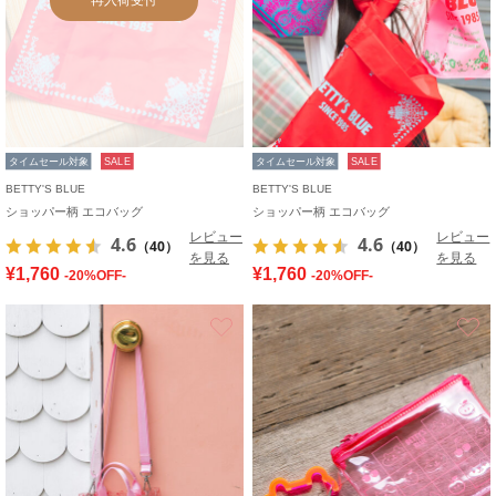
タイムセール対象
SALE
タイムセール対象
SALE
BETTY'S BLUE
BETTY'S BLUE
ショッパー柄 エコバッグ
ショッパー柄 エコバッグ
レビュー
レビュー
4.6
4.6
（40）
（40）
を見る
を見る
¥1,760
¥1,760
-20%OFF-
-20%OFF-
お気に入り