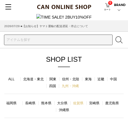
0
BRAND
カート
2026/07/29 ■【お知らせ】ヤマト運輸の配送遅延・停止について
2026/03/18 ■店舗受け取りサービスのご案内
SHOP LIST
ALL
北海道・東北
関東
信州・北陸
東海
近畿
中国
四国
九州・沖縄
福岡県
長崎県
熊本県
大分県
佐賀県
宮崎県
鹿児島県
沖縄県