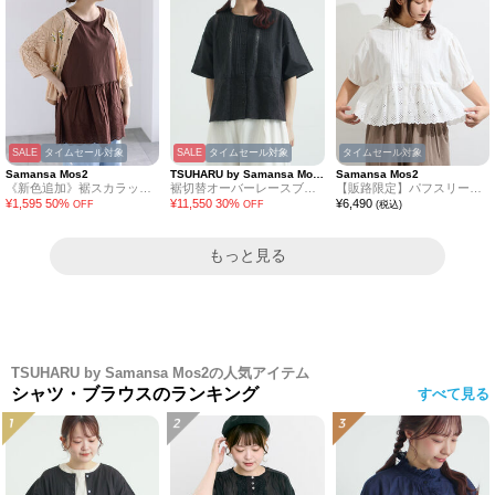
SALE
タイムセール対象
SALE
タイムセール対象
タイムセール対象
Samansa Mos2
TSUHARU by Samansa Mos2
Samansa Mos2
《新色追加》裾スカラップレースノースリーブインナー
裾切替オーバーレースブラウス
【販路限定】パフスリーブレースブラウス
¥
1,595
50
%
¥
11,550
30
%
¥
6,490
OFF
OFF
(税込)
もっと見る
TSUHARU by Samansa Mos2の人気アイテム
シャツ・ブラウスのランキング
すべて見る