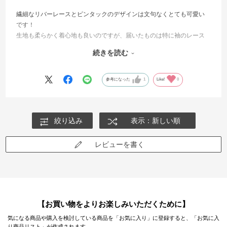
繊細なリバーレースとピンタックのデザインは文句なくとても可愛い
です！
生地も柔らかく着心地も良いのですが、届いたものは特に袖のレース
全体が青みがかった薄いグレーっぽく見えるのが残念です。(インディ
続きを読む
ゴデニムが移染したような感じ)
同時にオンラインで買った同じWHITE COLLECTIONのスカラップ刺繍
トートバッグと比較すると同じ白でも色の差が結構あります。
参考になった
1
Like!
0
もし個体差があるのなら店頭で見て確認してから購入した方が良かっ
たかな、と思いました。
絞り込み
表示：新しい順
ちなみに洗濯しても変わりませんでした…残念。
届いた時はこういう感じのものかと思っていましたが、もしかしたら
不良品だったのかな、とちょっとモヤモヤしてます。
レビューを書く
【お買い物をよりお楽しみいただくために】
気になる商品や購入を検討している商品を「お気に入り」に登録すると、「お気に入
り商品リスト」が作成されます。