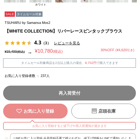
ホワイト
SALE
タイムセール対象
TSUHARU by Samansa Mos2
【WHITE COLLECTION】リバーレースピンタックブラウス
4.3
（3）
レビューを見る
30%OFF (¥4,620
)
¥10,780
引き
(税込)
→
¥15,400
(税込)
タイムセール対象商品を2点以上購入の場合、
9,702円
で購入できます
お気に入り登録者数 ：
237
人
再入荷受付
お気に入り登録
店頭在庫
お気に入り登録すると値下げや再入荷通知が届きます
LINEお気に入り登録 会員登録不要で残りわずか、値下げ情報をLINEで通知いたしま