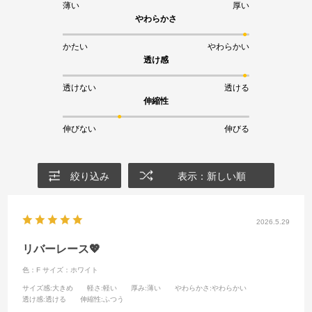
薄い
厚い
やわらかさ
かたい
やわらかい
透け感
透けない
透ける
伸縮性
伸びない
伸びる
絞り込み
表示：新しい順
2026.5.29
リバーレース💖
色：F
サイズ：ホワイト
サイズ感
:大きめ
軽さ
:軽い
厚み
:薄い
やわらかさ
:やわらかい
透け感
:透ける
伸縮性
:ふつう