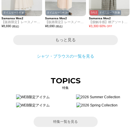
タイムセール対象
タイムセール対象
SALE
タイムセール対象
Samansa Mos2
Samansa Mos2
Samansa Mos2
【販路限定】レースノースリワンピース
【販路限定】レースノースリワンピース
【接触冷感】柄アソートワンピース《限定カラーあり》
¥
8,690
¥
8,690
¥
3,300
60
%
(税込)
(税込)
OFF
もっと見る
シャツ・ブラウス
の一覧を見る
TOPICS
特集
特集一覧を見る