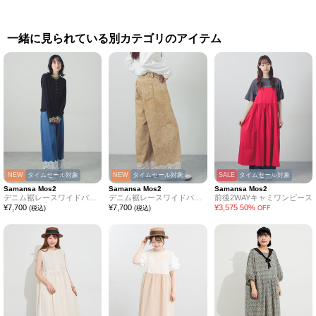
一緒に見られている別カテゴリのアイテム
NEW
タイムセール対象
NEW
タイムセール対象
SALE
タイムセール対象
Samansa Mos2
Samansa Mos2
Samansa Mos2
デニム裾レースワイドパンツ
デニム裾レースワイドパンツ
前後2WAYキャミワンピース
¥
7,700
¥
7,700
¥
3,575
50
%
(税込)
(税込)
OFF