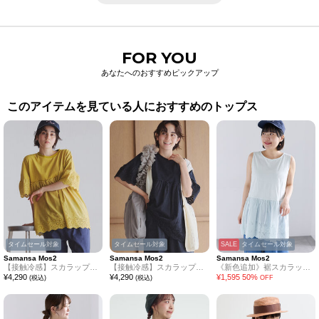
FOR YOU
あなたへのおすすめピックアップ
このアイテムを見ている人におすすめのトップス
タイムセール対象
タイムセール対象
SALE
タイムセール対象
Samansa Mos2
Samansa Mos2
Samansa Mos2
【接触冷感】スカラップレース切替カットソー
【接触冷感】スカラップレース切替カットソー
《新色追加》裾スカラップレースノースリーブインナー
¥
4,290
¥
4,290
¥
1,595
50
%
(税込)
(税込)
OFF