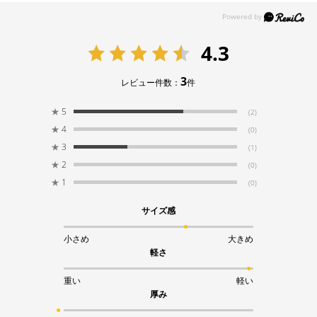
4.3
3
レビュー件数：
件
★
5
(2)
★
4
(0)
★
3
(1)
★
2
(0)
★
1
(0)
サイズ感
小さめ
大きめ
軽さ
重い
軽い
厚み