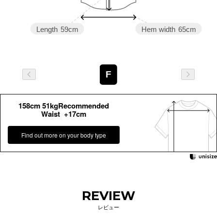
Length
59cm
Hem width
65cm
F
158cm 51kgRecommended
Waist +17cm
Find out more on your body type
REVIEW
レビュー