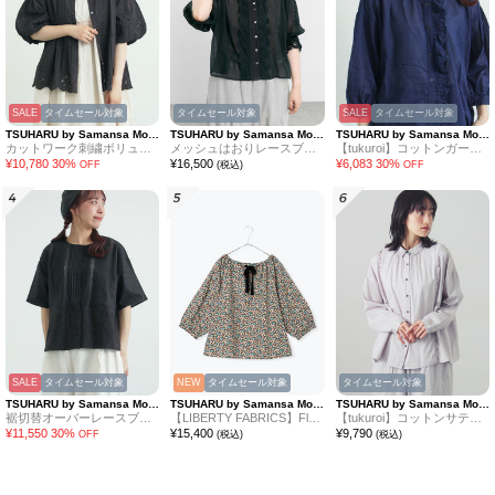
SALE
タイムセール対象
タイムセール対象
SALE
タイムセール対象
TSUHARU by Samansa Mos2
TSUHARU by Samansa Mos2
TSUHARU by Samansa Mos2
カットワーク刺繍ボリューム袖ブラウス
メッシュはおりレースブラウス
【tukuroi】コットンガーゼデニムフリルブラウス
¥
10,780
30
%
¥
16,500
¥
6,083
30
%
OFF
(税込)
OFF
SALE
タイムセール対象
NEW
タイムセール対象
タイムセール対象
TSUHARU by Samansa Mos2
TSUHARU by Samansa Mos2
TSUHARU by Samansa Mos2
裾切替オーバーレースブラウス
【LIBERTY FABRICS】Floralia柄前後着ブラウス
【tukuroi】コットンサテンバテンレースシャツ
¥
11,550
30
%
¥
15,400
¥
9,790
OFF
(税込)
(税込)