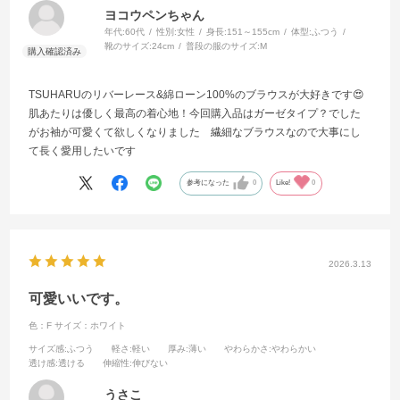
ヨコウペンちゃん
年代:
60代
性別:
女性
身長:
151～155cm
体型:
ふつう
靴のサイズ:
24cm
普段の服のサイズ:
M
TSUHARUのリバーレース&綿ローン100%のブラウスが大好きです😍
肌あたりは優しく最高の着心地！今回購入品はガーゼタイプ？でした
がお袖が可愛くて欲しくなりました 繊細なブラウスなので大事にし
て長く愛用したいです
参考になった
0
Like!
0
2026.3.13
可愛いいです。
色：F
サイズ：ホワイト
サイズ感
:ふつう
軽さ
:軽い
厚み
:薄い
やわらかさ
:やわらかい
透け感
:透ける
伸縮性
:伸びない
うさこ