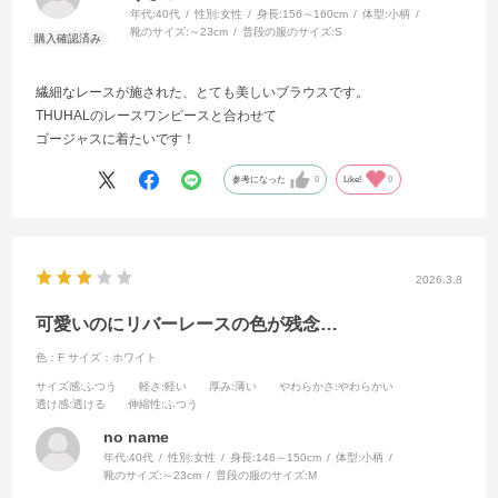
年代:
40代
性別:
女性
身長:
156～160cm
体型:
小柄
靴のサイズ:
～23cm
普段の服のサイズ:
S
繊細なレースが施された、とても美しいブラウスです。
THUHALのレースワンピースと合わせて
ゴージャスに着たいです！
参考になった
0
Like!
0
2026.3.8
可愛いのにリバーレースの色が残念…
色：F
サイズ：ホワイト
サイズ感
:ふつう
軽さ
:軽い
厚み
:薄い
やわらかさ
:やわらかい
透け感
:透ける
伸縮性
:ふつう
no name
年代:
40代
性別:
女性
身長:
146～150cm
体型:
小柄
靴のサイズ:
～23cm
普段の服のサイズ:
M