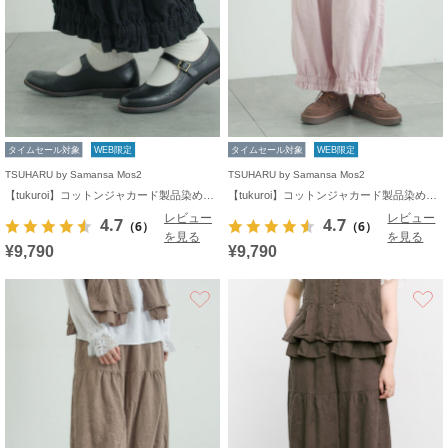
タイムセール対象
WEB限定
タイムセール対象
WEB限定
TSUHARU by Samansa Mos2
TSUHARU by Samansa Mos2
【tukuroi】コットンジャカード製品染め裾フリルパンツ《WEB限定》
【tukuroi】コットンジャカード製品染め裾フリルパンツ《WEB限定》
レビュー
レビュー
4.7
4.7
（6）
（6）
を見る
を見る
¥9,790
¥9,790
お気に入り