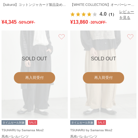
【tukuroi】コットンジャカード製品染め裾ゴムパンツ
【WHITE COLLECTION】オーバーレーススカート
レビュー
4.0
（1）
を見る
¥4,345
¥13,860
-50%OFF-
-30%OFF-
お気に入り
SOLD OUT
SOLD OUT
再入荷受付
再入荷受付
タイムセール対象
SALE
タイムセール対象
SALE
TSUHARU by Samansa Mos2
TSUHARU by Samansa Mos2
馬布バレルパンツ
馬布バレルパンツ