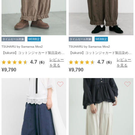
タイムセール対象
WEB限定
タイムセール対象
WEB限定
TSUHARU by Samansa Mos2
TSUHARU by Samansa Mos2
【tukuroi】コットンジャカード製品染め裾フリルパンツ《WEB限定》
【tukuroi】コットンジャカード製品染め裾フリルパンツ《WEB限定》
レビュー
レビュー
4.7
4.7
（6）
（6）
を見る
を見る
¥9,790
¥9,790
お気に入り