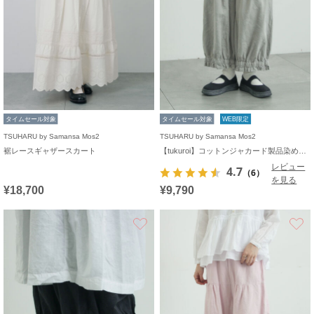
タイムセール対象
タイムセール対象
WEB限定
TSUHARU by Samansa Mos2
TSUHARU by Samansa Mos2
裾レースギャザースカート
【tukuroi】コットンジャカード製品染め裾フリルパンツ《WEB限定》
レビュー
4.7
（6）
を見る
¥18,700
¥9,790
お気に入り