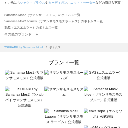
す。他にも
シャツ・ブラウス
や
カーディガン
、
ニット・セーター
などの商品も充実！
Samansa Mos2（サマンサ モスモス）のボトムス一覧
Samansa Mos2 home's（サマンサモスモスホームズ）のボトムス一覧
SM2（エスエムツー）のボトムス一覧
TSUHARU by Samansa Mos2（ツハルバイサマンサモスモス）のボトムス一覧
その他のブランド ＋
sm2rhythm（サマンサモスモス リズム）のボトムス一覧
Samansa Mos2 blue（サマンサモスモス ブルー）のボトムス一覧
TSUHARU by Samansa Mos2
ボトムス
Samansa Mos2 Lagom（サマンサモスモス ラーゴム）のボトムス一覧
ehka sopo（エヘカソポ）のボトムス一覧
ブランド一覧
sō4ū（ソウフォーユー）のボトムス一覧
Te chichi（テチチ）のボトムス一覧
Te chichi CLASSIC（テチチ クラシック）のボトムス一覧
Te chichi TERRASSE（テチチ テラス）のボトムス一覧
Lugnoncure（ルノンキュール）のボトムス一覧
BETTY'S BLUE（べティーズブルー）のボトムス一覧
Wpc.（ワールドパーティー）のボトムス一覧