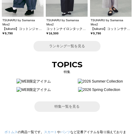
TSUHARU by Samansa
TSUHARU by Samansa
TSUHARU by Samansa
Mos2
Mos2
Mos2
【tukuroi】コットンジャカード製品染め裾フリルパンツ《WEB限定》
コットンナイロンタックパンツ
【tukuroi】コットンサテンバテンレースパンツ
￥9,790
￥16,500
￥9,790
ランキング一覧を見る
TOPICS
特集
特集一覧を見る
ボトムス
の商品一覧です。
スカート
や
パンツ
など定番アイテムを取り揃えておりま