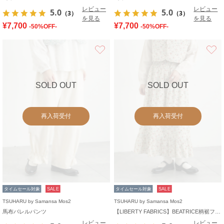
レビュー
レビュー
5.0
5.0
（3）
（3）
を見る
を見る
¥7,700
¥7,700
-50%OFF-
-50%OFF-
お気に入り
SOLD OUT
SOLD OUT
再入荷受付
再入荷受付
タイムセール対象
SALE
タイムセール対象
SALE
TSUHARU by Samansa Mos2
TSUHARU by Samansa Mos2
馬布バレルパンツ
【LIBERTY FABRICS】BEATRICE柄裾フリルスカート
レビュー
レビュー