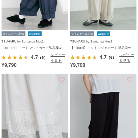
タイムセール対象
WEB限定
タイムセール対象
WEB限定
TSUHARU by Samansa Mos2
TSUHARU by Samansa Mos2
【tukuroi】コットンジャカード製品染め裾フリルパンツ《WEB限定》
【tukuroi】コットンジャカード製品染め裾フリルパンツ《WEB限定》
レビュー
レビュー
4.7
4.7
（6）
（6）
を見る
を見る
¥9,790
¥9,790
お気に入り