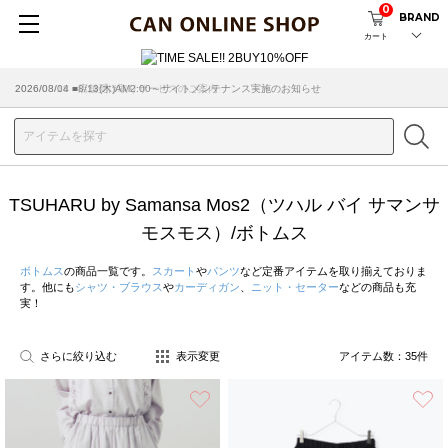
0
BRAND
カート
2026/08/04 ■8/13(木)AM2:00～サイトメンテナンス実施のお知らせ
TSUHARU by Samansa Mos2（ツハル バイ サマンサ
モスモス）/ボトムス
ボトムス
の商品一覧です。
スカート
や
パンツ
など定番アイテムを取り揃えておりま
す。他にも
シャツ・ブラウス
や
カーディガン
、
ニット・セーター
などの商品も充
実！
さらに絞り込む
表示変更
アイテム数：
35
件
お気に入り