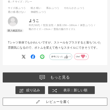
色：F
サイズ：グレー
サイズ感
:ふつう
軽さ
:軽い
厚み
:ふつう
やわらかさ
:ふつう
透け感
:透けない
伸縮性
:ふつう
ようこ
年代:
50代
性別:
女性
身長:
156～160cm
体型:
ふつう
靴のサイズ:
～23cm
普段の服のサイズ:
L
Tシャツ単体でもかわいいですが、ストールをプラスすると落ちついた
雰囲気になるので、ボトムを変えて色々なスタイルにできそうです。
参考になった
0
Like!
0
もっと見る
絞り込み
表示：新しい順
レビューを書く