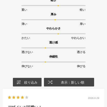
軽さ
重い
軽い
厚み
薄い
厚い
やわらかさ
かたい
やわらかい
透け感
透けない
透ける
伸縮性
伸びない
伸びる
絞り込み
表示：新しい順
2026.6.29