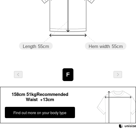
Length
55cm
Hem width
55cm
F
158cm 51kgRecommended
Waist +13cm
Find out more on your body type