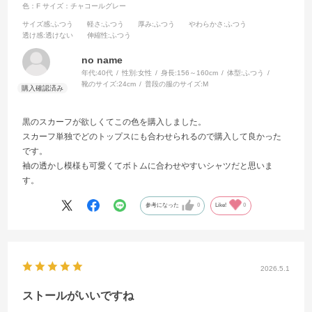
色：F
サイズ：チャコールグレー
サイズ感
:ふつう
軽さ
:ふつう
厚み
:ふつう
やわらかさ
:ふつう
透け感
:透けない
伸縮性
:ふつう
no name
年代:
40代
性別:
女性
身長:
156～160cm
体型:
ふつう
靴のサイズ:
24cm
普段の服のサイズ:
M
黒のスカーフが欲しくてこの色を購入しました。
スカーフ単独でどのトップスにも合わせられるので購入して良かった
です。
袖の透かし模様も可愛くてボトムに合わせやすいシャツだと思いま
す。
参考になった
0
Like!
0
2026.5.1
ストールがいいですね