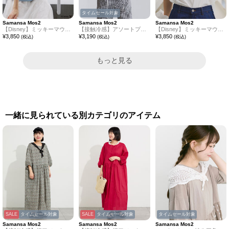
タイムセール対象
Samansa Mos2
Samansa Mos2
Samansa Mos2
【Disney】ミッキーマウス/配色Tシャツ
【接触冷感】アソートプリントTシャツ
【Disney】ミッキーマウス/リンガーTシャツ
¥
3,850
¥
3,190
¥
3,850
(税込)
(税込)
(税込)
もっと見る
一緒に見られている別カテゴリのアイテム
SALE
タイムセール対象
SALE
タイムセール対象
タイムセール対象
Samansa Mos2
Samansa Mos2
Samansa Mos2