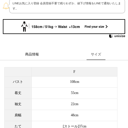
LINEお気に入り登録 会員登録不要で残りわずか、値下げ情報をLINEで通知いたしま
す。
158cm / 51kg
Waist +13cm
Find your size
商品情報
サイズ
F
バスト
108cm
着丈
55cm
袖丈
22cm
肩幅
48cm
たて
[ストール]37cm