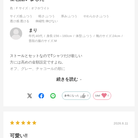
色：F
サイズ：オフホワイト
サイズ感
:ふつう
軽さ
:ふつう
厚み
:ふつう
やわらかさ
:ふつう
透け感
:透ける
伸縮性
:伸びない
まり
年代:
40代
身長:
156～160cm
体型:
ふつう
靴のサイズ:
24cm
普段の服のサイズ:
M
ストールとセットなのでTシャツだけ欲しい
方には高めの金額設定ですよね。
オフ、グレー、チャコールの順に
購入しましたが
続きを読む
キャミワンピと相性良いです。
生地割としっかりしてますが
カットワークのおかげで涼しく着用出来ます。
参考になった
0
Like!
0
2026.6.11
可愛い‼︎