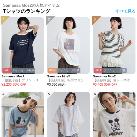
Samansa Mos2の人気アイテム
Tシャツのランキング
すべて見る
SALE
タイムセール対象
NEW
タイムセール対象
SALE
タイムセール対象
Samansa Mos2
Samansa Mos2
Samansa Mos2
【接触冷感】プリントリンガーTシャツ
【接触冷感】転写プリントTシャツ
【接触冷感】裾レースボーダーTシャツ
¥
2,233
30
%
¥
3,850
¥
3,465
30
%
OFF
(税込)
OFF