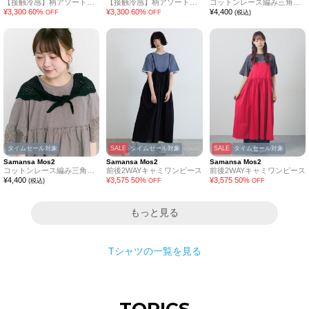
【接触冷感】柄アソートワンピース《限定カラーあり》
【接触冷感】柄アソートワンピース《限定カラーあり》
コットンレース編み三角ストール
¥
3,300
60
%
¥
3,300
60
%
¥
4,400
OFF
OFF
(税込)
タイムセール対象
SALE
タイムセール対象
SALE
タイムセール対象
Samansa Mos2
Samansa Mos2
Samansa Mos2
コットンレース編み三角ストール
前後2WAYキャミワンピース
前後2WAYキャミワンピース
¥
4,400
¥
3,575
50
%
¥
3,575
50
%
(税込)
OFF
OFF
もっと見る
Tシャツ
の一覧を見る