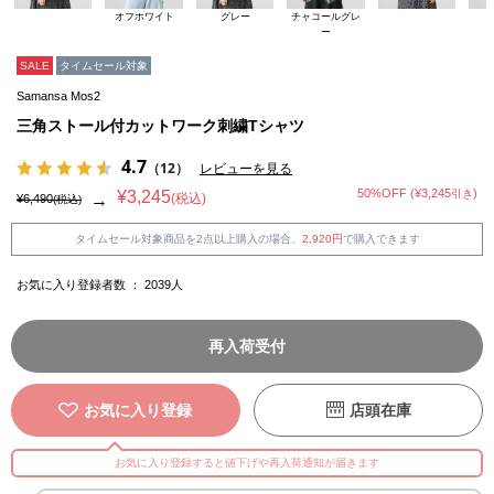
オフホワイト
グレー
チャコールグレ
ー
SALE
タイムセール対象
Samansa Mos2
三角ストール付カットワーク刺繍Tシャツ
4.7
（12）
レビューを見る
50%OFF (¥3,245
)
¥3,245
引き
(税込)
→
¥6,490
(税込)
タイムセール対象商品を2点以上購入の場合、
2,920円
で購入できます
お気に入り登録者数 ：
2039
人
再入荷受付
お気に入り登録
店頭在庫
お気に入り登録すると値下げや再入荷通知が届きます