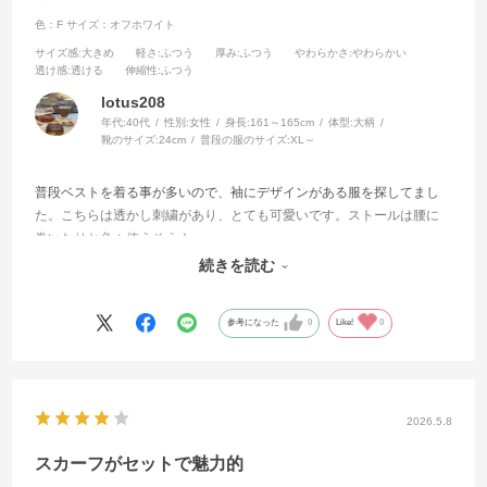
色：F
サイズ：オフホワイト
サイズ感
:大きめ
軽さ
:ふつう
厚み
:ふつう
やわらかさ
:やわらかい
透け感
:透ける
伸縮性
:ふつう
lotus208
年代:
40代
性別:
女性
身長:
161～165cm
体型:
大柄
靴のサイズ:
24cm
普段の服のサイズ:
XL～
普段ベストを着る事が多いので、袖にデザインがある服を探してまし
た。こちらは透かし刺繍があり、とても可愛いです。ストールは腰に
巻いたりと色々使えそう！
可愛くて全色欲しかった！！
続きを読む
グレー以外は買えました。特に白が明るくなり良かったです。
参考になった
0
Like!
0
2026.5.8
スカーフがセットで魅力的