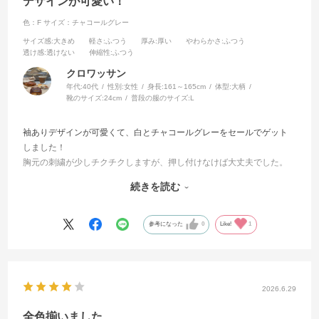
デザインが可愛い！
色：F
サイズ：チャコールグレー
サイズ感
:大きめ
軽さ
:ふつう
厚み
:厚い
やわらかさ
:ふつう
透け感
:透けない
伸縮性
:ふつう
クロワッサン
年代:
40代
性別:
女性
身長:
161～165cm
体型:
大柄
靴のサイズ:
24cm
普段の服のサイズ:
L
袖ありデザインが可愛くて、白とチャコールグレーをセールでゲット
しました！
胸元の刺繍が少しチクチクしますが、押し付けなけば大丈夫でした。
少し生地が厚手なので、もう少し涼しくて、チクチクしなかったら本
続きを読む
当にパーフェクトです。しかもストール付き！腰に巻いたり色々使え
ます。
参考になった
0
Like!
1
2026.6.29
全色揃いました