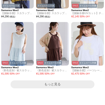
タイムセール対象
タイムセール対象
SALE
タイムセール対象
Samansa Mos2
Samansa Mos2
Samansa Mos2
【接触冷感】スカラップレース切替カットソー
【接触冷感】スカラップレース切替カットソー
【接触冷感/UVカット】チュールドッキングカットソー
¥
4,290
¥
4,290
¥
2,145
50
%
(税込)
(税込)
OFF
SALE
タイムセール対象
SALE
タイムセール対象
SALE
タイムセール対象
Samansa Mos2
Samansa Mos2
Samansa Mos2
《新色追加》裾スカラップレースノースリーブインナー
《新色追加》裾スカラップレースノースリーブインナー
【接触冷感】パーツレース貼りTシャツ
¥
1,595
50
%
¥
1,595
50
%
¥
2,475
50
%
OFF
OFF
OFF
もっと見る