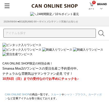
0
BRAND
カート
2026/08/04 ■8/13(木)AM2:00～サイトメンテナンス実施のお知らせ
2026/03/18 ■店舗受け取りサービスのご案内
CAN ONLINE SHOP限定の特別企画！
Smansa Mos2のワンピースの受注生産ご予約受付中。
ナチュラルな雰囲気はサマンサファン必見 です！
10月6日（日）までの受付なのでお早めにチェックを♪
CAN ONLINE SHOP
の商品一覧です。
スカート
や
シャツ・ブラウス
、
カーディガ
ン
など定番アイテムを取り揃えております。