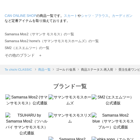
CAN ONLINE SHOP
の商品一覧です。
スカート
や
シャツ・ブラウス
、
カーディガン
など定番アイテムを取り揃えております。
Samansa Mos2（サマンサ モスモス）の一覧
Samansa Mos2 home's（サマンサモスモスホームズ）の一覧
SM2（エスエムツー）の一覧
TSUHARU by Samansa Mos2（ツハルバイサマンサモスモス）の一覧
その他のブランド ＋
sm2rhythm（サマンサモスモス リズム）の一覧
Samansa Mos2 blue（サマンサモスモス ブルー）の一覧
Te chichi CLASSIC
商品一覧
ゴールド/金系
商品ステータス:再入荷
受注生産ワン
Samansa Mos2 Lagom（サマンサモスモス ラーゴム）の一覧
ehka sopo（エヘカソポ）の一覧
ブランド一覧
sō4ū（ソウフォーユー）の一覧
Te chichi（テチチ）の一覧
Te chichi CLASSIC（テチチ クラシック）の一覧
Te chichi TERRASSE（テチチ テラス）の一覧
Lugnoncure（ルノンキュール）の一覧
BETTY'S BLUE（べティーズブルー）の一覧
Wpc.（ワールドパーティー）の一覧