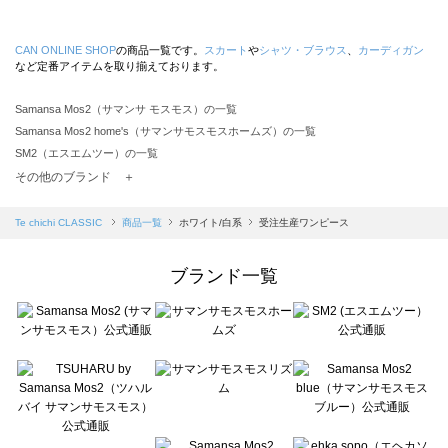
CAN ONLINE SHOP
の商品一覧です。
スカート
や
シャツ・ブラウス
、
カーディガン
など定番アイテムを取り揃えております。
Samansa Mos2（サマンサ モスモス）の一覧
Samansa Mos2 home's（サマンサモスモスホームズ）の一覧
SM2（エスエムツー）の一覧
TSUHARU by Samansa Mos2（ツハルバイサマンサモスモス）の一覧
その他のブランド ＋
sm2rhythm（サマンサモスモス リズム）の一覧
Samansa Mos2 blue（サマンサモスモス ブルー）の一覧
Te chichi CLASSIC
商品一覧
ホワイト/白系
受注生産ワンピース
Samansa Mos2 Lagom（サマンサモスモス ラーゴム）の一覧
ehka sopo（エヘカソポ）の一覧
ブランド一覧
sō4ū（ソウフォーユー）の一覧
Te chichi（テチチ）の一覧
Te chichi CLASSIC（テチチ クラシック）の一覧
Te chichi TERRASSE（テチチ テラス）の一覧
Lugnoncure（ルノンキュール）の一覧
BETTY'S BLUE（べティーズブルー）の一覧
Wpc.（ワールドパーティー）の一覧