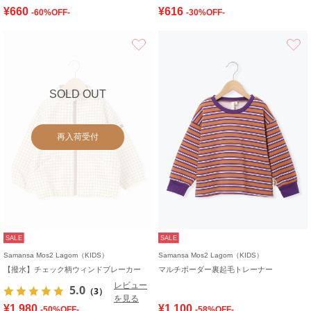
¥660
¥616
-60%OFF-
-30%OFF-
お気に入り
SOLD OUT
再入荷受付
SALE
SALE
Samansa Mos2 Lagom（KIDS）
Samansa Mos2 Lagom（KIDS）
【撥水】チェック柄ウィンドブレーカー
マルチボーダー裏起毛トレーナー
レビュー
5.0
（3）
を見る
¥1,980
¥1,100
-50%OFF-
-58%OFF-