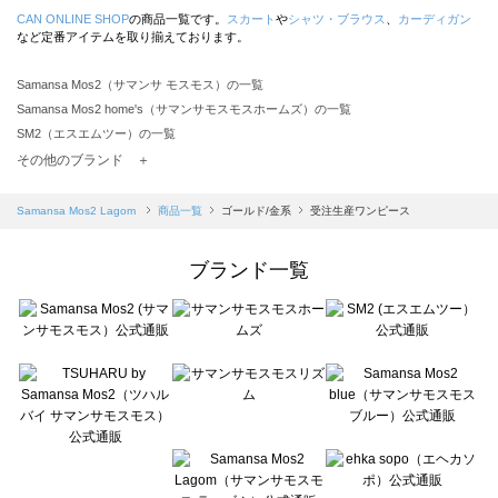
CAN ONLINE SHOP
の商品一覧です。
スカート
や
シャツ・ブラウス
、
カーディガン
など定番アイテムを取り揃えております。
Samansa Mos2（サマンサ モスモス）の一覧
Samansa Mos2 home's（サマンサモスモスホームズ）の一覧
SM2（エスエムツー）の一覧
TSUHARU by Samansa Mos2（ツハルバイサマンサモスモス）の一覧
その他のブランド ＋
sm2rhythm（サマンサモスモス リズム）の一覧
Samansa Mos2 blue（サマンサモスモス ブルー）の一覧
Samansa Mos2 Lagom
商品一覧
ゴールド/金系
受注生産ワンピース
Samansa Mos2 Lagom（サマンサモスモス ラーゴム）の一覧
ehka sopo（エヘカソポ）の一覧
ブランド一覧
sō4ū（ソウフォーユー）の一覧
Te chichi（テチチ）の一覧
Te chichi CLASSIC（テチチ クラシック）の一覧
Te chichi TERRASSE（テチチ テラス）の一覧
Lugnoncure（ルノンキュール）の一覧
BETTY'S BLUE（べティーズブルー）の一覧
Wpc.（ワールドパーティー）の一覧