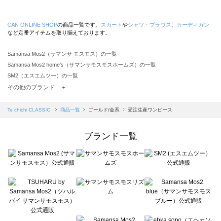
CAN ONLINE SHOP
の商品一覧です。
スカート
や
シャツ・ブラウス
、
カーディガン
など定番アイテムを取り揃えております。
Samansa Mos2（サマンサ モスモス）の一覧
Samansa Mos2 home's（サマンサモスモスホームズ）の一覧
SM2（エスエムツー）の一覧
TSUHARU by Samansa Mos2（ツハルバイサマンサモスモス）の一覧
その他のブランド ＋
sm2rhythm（サマンサモスモス リズム）の一覧
Samansa Mos2 blue（サマンサモスモス ブルー）の一覧
Te chichi CLASSIC
商品一覧
ゴールド/金系
受注生産ワンピース
Samansa Mos2 Lagom（サマンサモスモス ラーゴム）の一覧
ehka sopo（エヘカソポ）の一覧
ブランド一覧
sō4ū（ソウフォーユー）の一覧
Te chichi（テチチ）の一覧
Te chichi CLASSIC（テチチ クラシック）の一覧
Te chichi TERRASSE（テチチ テラス）の一覧
Lugnoncure（ルノンキュール）の一覧
BETTY'S BLUE（べティーズブルー）の一覧
Wpc.（ワールドパーティー）の一覧