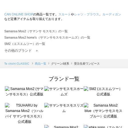
CAN ONLINE SHOP
の商品一覧です。
スカート
や
シャツ・ブラウス
、
カーディガン
など定番アイテムを取り揃えております。
Samansa Mos2（サマンサ モスモス）の一覧
Samansa Mos2 home's（サマンサモスモスホームズ）の一覧
SM2（エスエムツー）の一覧
TSUHARU by Samansa Mos2（ツハルバイサマンサモスモス）の一覧
その他のブランド ＋
sm2rhythm（サマンサモスモス リズム）の一覧
Samansa Mos2 blue（サマンサモスモス ブルー）の一覧
Te chichi CLASSIC
商品一覧
グリーン/緑系
受注生産ワンピース
Samansa Mos2 Lagom（サマンサモスモス ラーゴム）の一覧
ehka sopo（エヘカソポ）の一覧
ブランド一覧
sō4ū（ソウフォーユー）の一覧
Te chichi（テチチ）の一覧
Te chichi CLASSIC（テチチ クラシック）の一覧
Te chichi TERRASSE（テチチ テラス）の一覧
Lugnoncure（ルノンキュール）の一覧
BETTY'S BLUE（べティーズブルー）の一覧
Wpc.（ワールドパーティー）の一覧