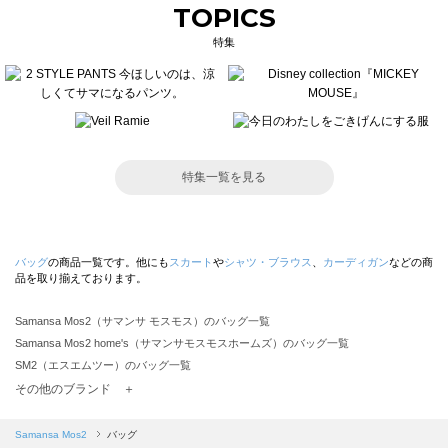
TOPICS
特集
特集一覧を見る
バッグ
の商品一覧です。他にも
スカート
や
シャツ・ブラウス
、
カーディガン
などの商
品を取り揃えております。
Samansa Mos2（サマンサ モスモス）のバッグ一覧
Samansa Mos2 home's（サマンサモスモスホームズ）のバッグ一覧
SM2（エスエムツー）のバッグ一覧
TSUHARU by Samansa Mos2（ツハルバイサマンサモスモス）のバッグ一覧
その他のブランド ＋
sm2rhythm（サマンサモスモス リズム）のバッグ一覧
Samansa Mos2 blue（サマンサモスモス ブルー）のバッグ一覧
Samansa Mos2
バッグ