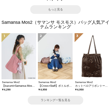
もっと見る
Samansa Mos2（サマンサ モスモス）バッグ人気アイ
テムランキング
1
2
3
Samansa Mos2
Samansa Mos2
Samansa Mos2
【kazumi×Samansa Mos2】ぬいぐるみバッグ
【Cross×Staff】ボトルポケ付/ハーフムーンフリルbag
カットベロアリボントートバッグ
￥4,290
￥4,950
￥4,950
ランキング一覧を見る