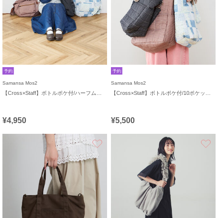
予約
予約
Samansa Mos2
Samansa Mos2
【Cross×Staff】ボトルポケ付/ハーフムーンフリルbag
【Cross×Staff】ボトルポケ付/10ポケットトートbag
¥4,950
¥5,500
お気に入り