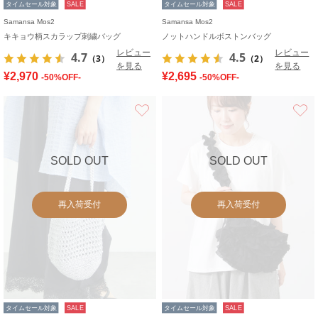
タイムセール対象
SALE
タイムセール対象
SALE
Samansa Mos2
Samansa Mos2
キキョウ柄スカラップ刺繍バッグ
ノットハンドルボストンバッグ
レビュー
レビュー
4.7
4.5
（3）
（2）
を見る
を見る
¥2,970
¥2,695
-50%OFF-
-50%OFF-
お気に入り
SOLD OUT
SOLD OUT
再入荷受付
再入荷受付
タイムセール対象
SALE
タイムセール対象
SALE