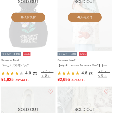
SOLD OUT
SOLD OUT
再入荷受付
再入荷受付
タイムセール対象
SALE
タイムセール対象
SALE
Samansa Mos2
Samansa Mos2
ローカルズ巾着バッグ
【miyuki matsuo×Samansa Mos2】トートバッグ
レビュー
レビュー
4.0
4.8
（2）
（5）
を見る
を見る
¥1,925
¥2,695
-50%OFF-
-50%OFF-
お気に入り
SOLD OUT
SOLD OUT