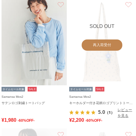
お気に入り
SOLD OUT
再入荷受付
タイムセール対象
SALE
タイムセール対象
SALE
Samansa Mos2
Samansa Mos2
サテンロゴ刺繍トートバッグ
キーホルダー付き花柄ロゴプリントトートバッグ
レビュー
5.0
（1）
を見る
¥1,980
¥2,200
-60%OFF-
-60%OFF-
お気に入り