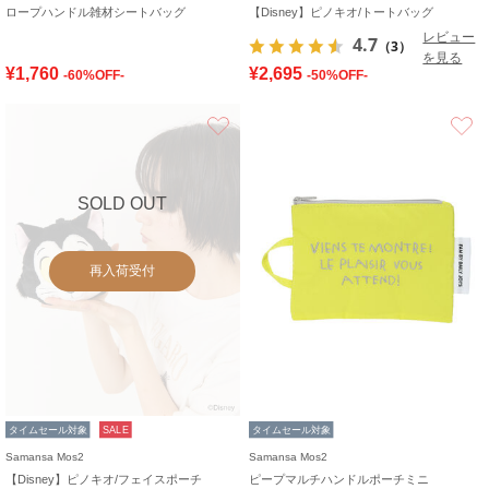
ロープハンドル雑材シートバッグ
【Disney】ピノキオ/トートバッグ
レビュー
4.7
（3）
を見る
¥1,760
¥2,695
-60%OFF-
-50%OFF-
お気に入り
SOLD OUT
再入荷受付
タイムセール対象
SALE
タイムセール対象
Samansa Mos2
Samansa Mos2
【Disney】ピノキオ/フェイスポーチ
ピープマルチハンドルポーチミニ