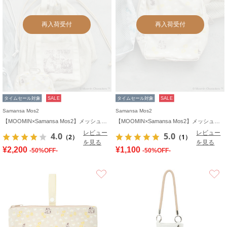
再入荷受付
再入荷受付
タイムセール対象
SALE
タイムセール対象
SALE
Samansa Mos2
Samansa Mos2
【MOOMIN×Samansa Mos2】メッシュバッグ
【MOOMIN×Samansa Mos2】メッシュポーチ
レビュー
レビュー
4.0
5.0
（2）
（1）
を見る
を見る
¥2,200
¥1,100
-50%OFF-
-50%OFF-
お気に入り