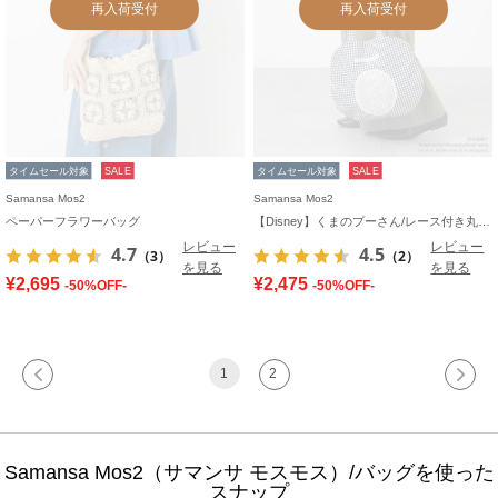
再入荷受付
再入荷受付
タイムセール対象
SALE
タイムセール対象
SALE
Samansa Mos2
Samansa Mos2
ペーパーフラワーバッグ
【Disney】くまのプーさん/レース付き丸バッグ
レビュー
レビュー
4.7
4.5
（3）
（2）
を見る
を見る
¥2,695
¥2,475
-50%OFF-
-50%OFF-
1
2
Samansa Mos2（サマンサ モスモス）/バッグを使った
スナップ