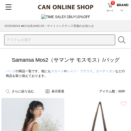
0
BRAND
カート
2026/08/04 ■8/13(木)AM2:00～サイトメンテナンス実施のお知らせ
2026/07/29 ■【お知らせ】ヤマト運輸の配送遅延・停止について
Samansa Mos2（サマンサ モスモス）/バッグ
バッグ
の商品一覧です。他にも
スカート
や
シャツ・ブラウス
、
カーディガン
などの
商品を取り揃えております。
さらに絞り込む
表示変更
アイテム数：
60
件