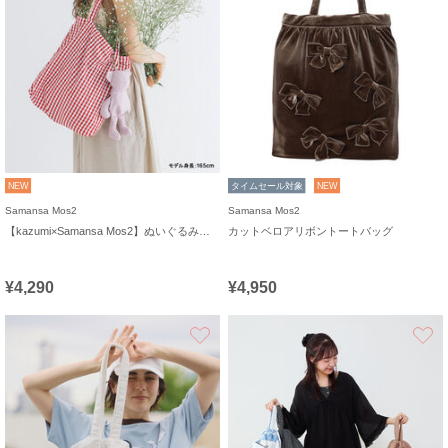
NEW
タイムセール対象
NEW
Samansa Mos2
Samansa Mos2
【kazumi×Samansa Mos2】ぬいぐるみバッグ
カットベロアリボントートバッグ
¥4,290
¥4,950
お気に入り