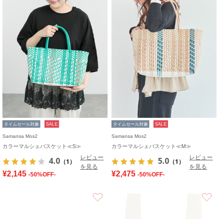
タイムセール対象
SALE
タイムセール対象
SALE
Samansa Mos2
Samansa Mos2
カラーマルシェバスケット≪S≫
カラーマルシェバスケット≪M≫
レビュー
レビュー
4.0
5.0
（1）
（1）
を見る
を見る
¥2,145
¥2,475
-50%OFF-
-50%OFF-
お気に入り