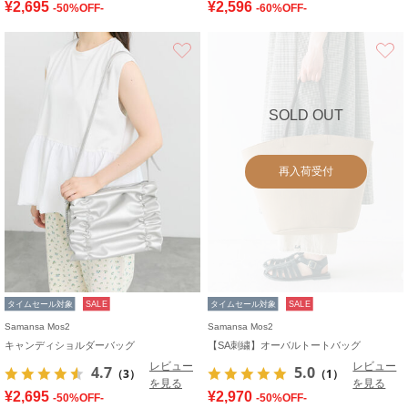
¥2,695
¥2,596
-50%OFF-
-60%OFF-
お気に入り
SOLD OUT
再入荷受付
タイムセール対象
SALE
タイムセール対象
SALE
Samansa Mos2
Samansa Mos2
キャンディショルダーバッグ
【SA刺繍】オーバルトートバッグ
レビュー
レビュー
4.7
5.0
（3）
（1）
を見る
を見る
¥2,695
¥2,970
-50%OFF-
-50%OFF-