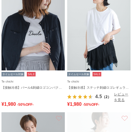
タイムセール対象
SALE
タイムセール対象
SALE
Te chichi
Te chichi
【接触冷感】パール&刺繍ロゴコンパクトTシャツ
【接触冷感】ステッチ刺繍ロゴレギュラーTシャツ
レビュー
4.5
（2）
を見る
¥1,980
¥1,980
-50%OFF-
-50%OFF-
お気に入り