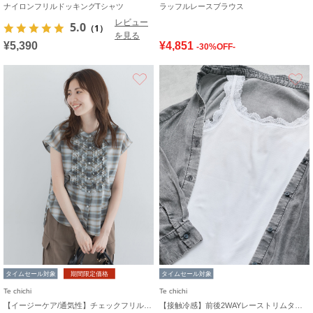
ナイロンフリルドッキングTシャツ
ラッフルレースブラウス
レビュー
5.0
（1）
を見る
¥5,390
¥4,851
-30%OFF-
お気に入り
タイムセール対象
期間限定価格
タイムセール対象
Te chichi
Te chichi
【イージーケア/通気性】チェックフリルフレンチスリーブブラウス
【接触冷感】前後2WAYレーストリムタンクトップ