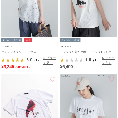
タイムセール対象
SALE
タイムセール対象
Te chichi
Te chichi
エンブロイダリーブラウス
【プラダを着た悪魔】ミランダTシャツ
レビュー
レビュー
5.0
1.0
（1）
（1）
を見る
を見る
¥3,245
¥6,490
-50%OFF-
お気に入り