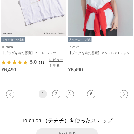
タイムセール対象
タイムセール対象
Te chichi
Te chichi
【プラダを着た悪魔】ヒールTシャツ
【プラダを着た悪魔】アンドレアTシャツ
レビュー
5.0
（1）
を見る
¥6,490
¥6,490
1
2
3
…
6
Te chichi（テチチ）を使ったスナップ
もっと見る