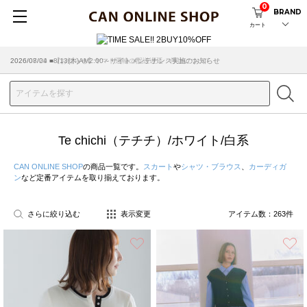
0
BRAND
カート
2026/07/29 ■【お知らせ】ヤマト運輸の配送遅延・停止について
Te chichi（テチチ）/ホワイト/白系
CAN ONLINE SHOP
の商品一覧です。
スカート
や
シャツ・ブラウス
、
カーディガ
ン
など定番アイテムを取り揃えております。
さらに絞り込む
表示変更
アイテム数：
263
件
お気に入り