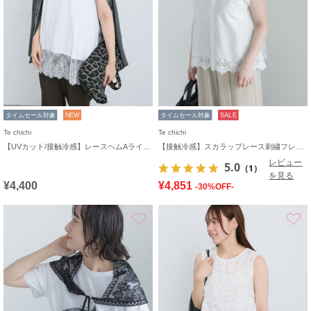
タイムセール対象
NEW
タイムセール対象
SALE
Te chichi
Te chichi
【UVカット/接触冷感】レースヘムAラインタンクトップ
【接触冷感】スカラップレース刺繍フレンチシャツ
レビュー
5.0
（1）
を見る
¥4,400
¥4,851
-30%OFF-
お気に入り