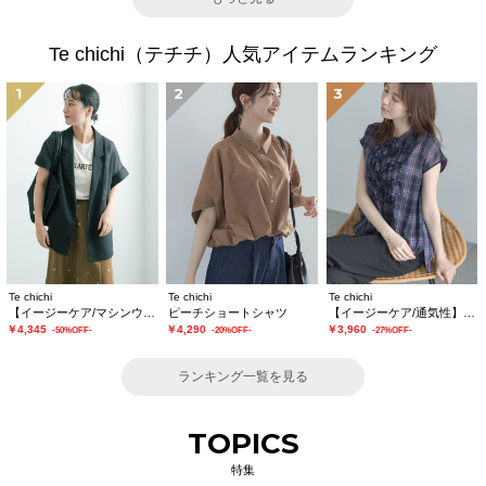
Te chichi（テチチ）人気アイテムランキング
1
2
3
Te chichi
Te chichi
Te chichi
【イージーケア/マシンウォッシャブル】メッシュフレンチスリーブジャケット
ピーチショートシャツ
【イージーケア/通気性】チェックフリルフレンチスリーブブラウス
￥4,345
￥4,290
￥3,960
-50%OFF-
-20%OFF-
-27%OFF-
ランキング一覧を見る
TOPICS
特集