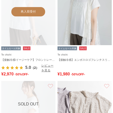
再入荷受付
タイムセール対象
SALE
タイムセール対象
SALE
Te chichi
Te chichi
【接触冷感/イージーケア】フロントレースフレンチスリーブブラウス
【接触冷感】エンボスロゴフレンチスリーブTシャツ
レビュー
5.0
（2）
を見る
¥2,970
¥1,980
-50%OFF-
-50%OFF-
お気に入り
SOLD OUT