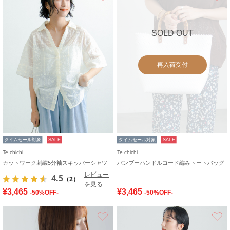
SOLD OUT
再入荷受付
タイムセール対象
SALE
タイムセール対象
SALE
Te chichi
Te chichi
カットワーク刺繍5分袖スキッパーシャツ
バンブーハンドルコード編みトートバッグ
レビュー
4.5
（2）
を見る
¥3,465
¥3,465
-50%OFF-
-50%OFF-
お気に入り