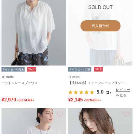
SOLD OUT
再入荷受付
タイムセール対象
SALE
タイムセール対象
SALE
Te chichi
Te chichi
コットンレースブラウス
【接触冷感】モチーフレースプリントTシャツ
レビュー
5.0
（2）
を見る
¥2,970
¥2,145
-50%OFF-
-50%OFF-
お気に入り