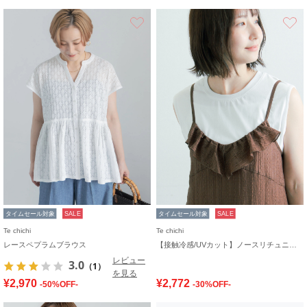
お気に入り
タイムセール対象
SALE
タイムセール対象
SALE
Te chichi
Te chichi
レースペプラムブラウス
【接触冷感/UVカット】ノースリチュニック
レビュー
3.0
（1）
を見る
¥2,970
¥2,772
-50%OFF-
-30%OFF-