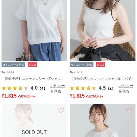
タイムセール対象
SALE
タイムセール対象
SALE
Te chichi
Te chichi
【接触冷感】コクーンスリーブTシャツ
【接触冷感/マシンウォッシャブル】バイカラー2WAYニットタンクトップ
レビュー
レビュー
4.0
4.5
（4）
（2）
を見る
を見る
¥1,815
¥1,815
-50%OFF-
-50%OFF-
お気に入り
SOLD OUT