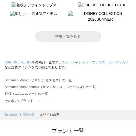
特集一覧を見る
CAN ONLINE SHOP
の商品一覧です。
スカート
や
シャツ・ブラウス
、
カーディガン
など定番アイテムを取り揃えております。
Samansa Mos2（サマンサ モスモス）の一覧
Samansa Mos2 home's（サマンサモスモスホームズ）の一覧
SM2（エスエムツー）の一覧
TSUHARU by Samansa Mos2（ツハルバイサマンサモスモス）の一覧
その他のブランド ＋
sm2rhythm（サマンサモスモス リズム）の一覧
Samansa Mos2 blue（サマンサモスモス ブルー）の一覧
Te chichi
商品一覧
ホワイト/白系
Samansa Mos2 Lagom（サマンサモスモス ラーゴム）の一覧
ehka sopo（エヘカソポ）の一覧
ブランド一覧
sō4ū（ソウフォーユー）の一覧