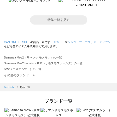
特集一覧を見る
CAN ONLINE SHOP
の商品一覧です。
スカート
や
シャツ・ブラウス
、
カーディガン
など定番アイテムを取り揃えております。
Samansa Mos2（サマンサ モスモス）の一覧
Samansa Mos2 home's（サマンサモスモスホームズ）の一覧
SM2（エスエムツー）の一覧
TSUHARU by Samansa Mos2（ツハルバイサマンサモスモス）の一覧
その他のブランド ＋
sm2rhythm（サマンサモスモス リズム）の一覧
Samansa Mos2 blue（サマンサモスモス ブルー）の一覧
Te chichi
商品一覧
Samansa Mos2 Lagom（サマンサモスモス ラーゴム）の一覧
ehka sopo（エヘカソポ）の一覧
ブランド一覧
sō4ū（ソウフォーユー）の一覧
Te chichi（テチチ）の一覧
Te chichi CLASSIC（テチチ クラシック）の一覧