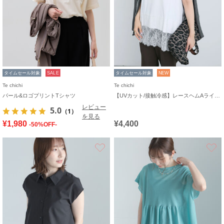
タイムセール対象
SALE
タイムセール対象
NEW
Te chichi
Te chichi
パール&ロゴプリントTシャツ
【UVカット/接触冷感】レースヘムAラインタンクトップ
レビュー
5.0
（1）
を見る
¥1,980
¥4,400
-50%OFF-
お気に入り