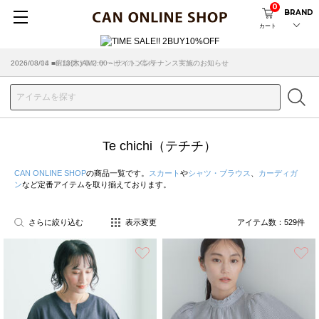
0
BRAND
カート
2026/08/04 ■8/13(木)AM2:00～サイトメンテナンス実施のお知らせ
Te chichi（テチチ）
CAN ONLINE SHOP
の商品一覧です。
スカート
や
シャツ・ブラウス
、
カーディガ
ン
など定番アイテムを取り揃えております。
さらに絞り込む
表示変更
アイテム数：
529
件
お気に入り