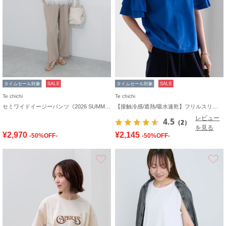
タイムセール対象
SALE
タイムセール対象
SALE
Te chichi
Te chichi
セミワイドイージーパンツ《2026 SUMMER LOOK item》
【接触冷感/遮熱/吸水速乾】フリルスリーブビッグTシャツ
レビュー
4.5
（2）
を見る
¥2,970
¥2,145
-50%OFF-
-50%OFF-
お気に入り