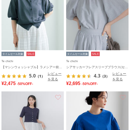
タイムセール対象
SALE
タイムセール対象
SALE
Te chichi
Te chichi
【マシンウォッシャブル】ラメシアー前後2WAY5分袖カーディガン《追加生産》
シアサッカーフレアスリーブブラウス(セットアップ可)
レビュー
レビュー
5.0
4.3
（1）
（3）
を見る
を見る
¥2,475
¥2,695
-50%OFF-
-50%OFF-
お気に入り