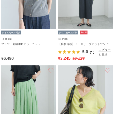
タイムセール対象
タイムセール対象
SALE
Te chichi
Te chichi
フラワー刺繍ポロカラーニット
【接触冷感】ノースリーブカットワンピース
レビュー
5.0
（1）
を見る
¥6,490
¥3,245
-50%OFF-
お気に入り