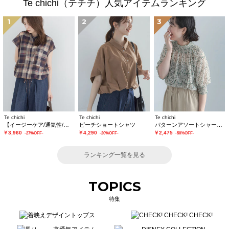
Te chichi（テチチ）人気アイテムランキング
1
2
3
Te chichi
Te chichi
Te chichi
【イージーケア/通気性/マシンウォッシャブル】チェックドロストシャツ
ピーチショートシャツ
パターンアソートシャーリングブラウス《追加生産》
￥3,960
￥4,290
￥2,475
-27%OFF-
-20%OFF-
-50%OFF-
ランキング一覧を見る
TOPICS
特集