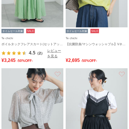
タイムセール対象
SALE
タイムセール対象
SALE
Te chichi
Te chichi
ボイルタックフレアスカート(セットアップ可)
【抗菌防臭/マシンウォッシャブル】Vネックドルマンニット
レビュー
4.5
（2）
を見る
¥3,245
¥2,695
-50%OFF-
-50%OFF-
お気に入り