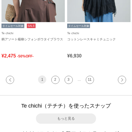
タイムセール対象
SALE
タイムセール対象
Te chichi
Te chichi
柄アソート楊柳シフォンボウタイブラウス
コットンレースキャミチュニック
¥2,475
¥6,930
-50%OFF-
1
2
3
…
11
Te chichi（テチチ）を使ったスナップ
もっと見る