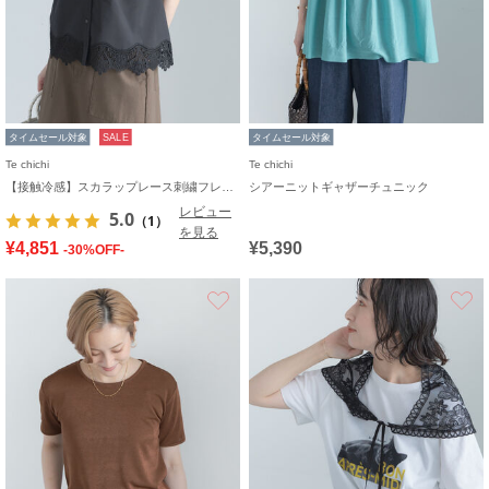
タイムセール対象
SALE
タイムセール対象
Te chichi
Te chichi
【接触冷感】スカラップレース刺繍フレンチシャツ
シアーニットギャザーチュニック
レビュー
5.0
（1）
を見る
¥4,851
¥5,390
-30%OFF-
お気に入り