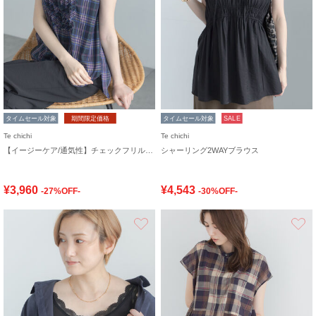
タイムセール対象
期間限定価格
タイムセール対象
SALE
Te chichi
Te chichi
【イージーケア/通気性】チェックフリルフレンチスリーブブラウス
シャーリング2WAYブラウス
¥3,960
¥4,543
-27%OFF-
-30%OFF-
お気に入り