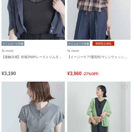
タイムセール対象
タイムセール対象
期間限定価格
Te chichi
Te chichi
【接触冷感】前後2WAYレーストリムタンクトップ
【イージーケア/通気性/マシンウォッシャブル】チェックドロストシャツ
¥3,190
¥3,960
-27%OFF-
お気に入り