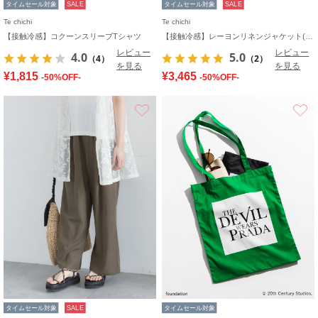
タイムセール対象
SALE
タイムセール対象
SALE
Te chichi
Te chichi
【接触冷感】コクーンスリーブTシャツ
【接触冷感】レーヨンリネンジャケット(セットアップ可)
レビュー
レビュー
4.0
5.0
（4）
（2）
を見る
を見る
¥1,815
¥3,465
-50%OFF-
-50%OFF-
お気に入り
タイムセール対象
SALE
タイムセール対象