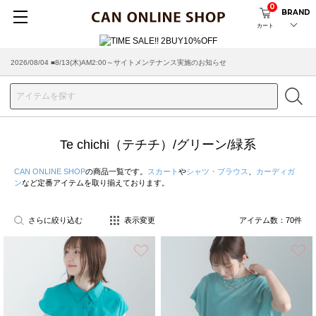
0
BRAND
カート
2026/08/04 ■8/13(木)AM2:00～サイトメンテナンス実施のお知らせ
2026/07/29 ■【お知らせ】ヤマト運輸の配送遅延・停止について
Te chichi（テチチ）/グリーン/緑系
CAN ONLINE SHOP
の商品一覧です。
スカート
や
シャツ・ブラウス
、
カーディガ
ン
など定番アイテムを取り揃えております。
さらに絞り込む
表示変更
アイテム数：
70
件
お気に入り