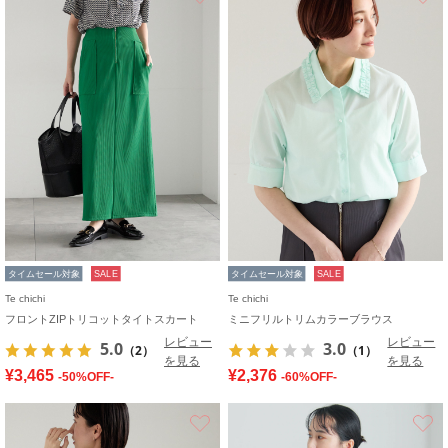
タイムセール対象
SALE
タイムセール対象
SALE
Te chichi
Te chichi
フロントZIPトリコットタイトスカート
ミニフリルトリムカラーブラウス
レビュー
レビュー
5.0
3.0
（2）
（1）
を見る
を見る
¥3,465
¥2,376
-50%OFF-
-60%OFF-
お気に入り