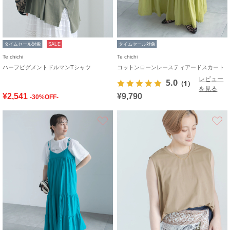
タイムセール対象
SALE
タイムセール対象
Te chichi
Te chichi
ハーフピグメントドルマンTシャツ
コットンローンレースティアードスカート
レビュー
5.0
（1）
を見る
¥2,541
¥9,790
-30%OFF-
お気に入り