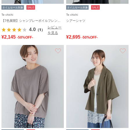
タイムセール対象
SALE
タイムセール対象
SALE
Te chichi
Te chichi
【7色展開】シャンブレーボイルフレンチスリーブシャツ
シアーシャツ
レビュー
4.0
（1）
を見る
¥2,145
¥2,695
-50%OFF-
-50%OFF-
お気に入り