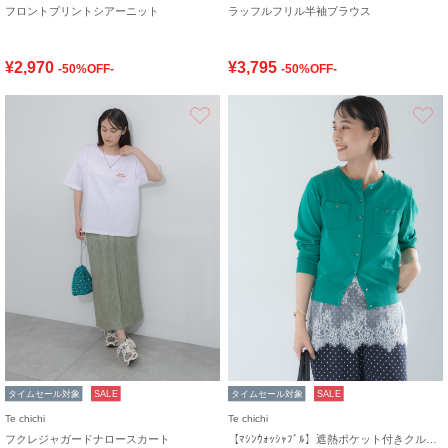
フロントプリントシアーニット
ラッフルフリル半袖ブラウス
¥2,970
¥3,795
-50%OFF-
-50%OFF-
お気に入り
タイムセール対象
SALE
タイムセール対象
SALE
Te chichi
Te chichi
フクレジャガードナロースカート
【ﾏｼﾝｳｫｯｼｬﾌﾞﾙ】遮熱ポケット付きクルーネックカーディガン