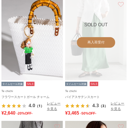
お気に入り
SOLD OUT
再入荷受付
タイムセール対象
SALE
タイムセール対象
SALE
Te chichi
Te chichi
フラワースカートガール チャーム
バイアスサテンスカート
レビュー
レビュー
4.0
4.3
（1）
（3）
を見る
を見る
¥2,640
¥3,465
-20%OFF-
-50%OFF-
お気に入り