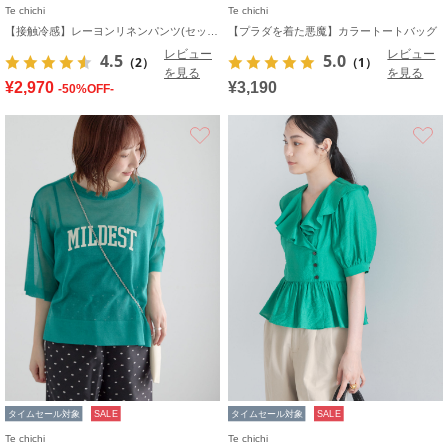
Te chichi
Te chichi
【接触冷感】レーヨンリネンパンツ(セットアップ可)
【プラダを着た悪魔】カラートートバッグ
レビュー
レビュー
4.5
5.0
（2）
（1）
を見る
を見る
¥2,970
¥3,190
-50%OFF-
お気に入り
タイムセール対象
SALE
タイムセール対象
SALE
Te chichi
Te chichi