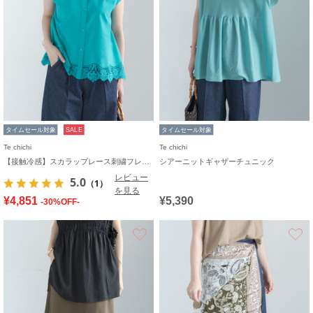
タイムセール対象
SALE
タイムセール対象
Te chichi
Te chichi
【接触冷感】スカラップレース刺繍フレンチシャツ
シアーニットギャザーチュニック
レビュー
5.0
（1）
を見る
¥4,851
¥5,390
-30%OFF-
お気に入り