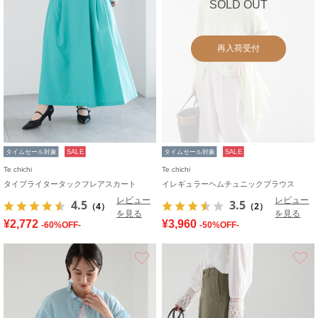
SOLD OUT
再入荷受付
タイムセール対象
SALE
タイムセール対象
SALE
Te chichi
Te chichi
タイプライタータックフレアスカート
イレギュラーヘムチュニックブラウス
レビュー
レビュー
4.5
3.5
（4）
（2）
を見る
を見る
¥2,772
¥3,960
-60%OFF-
-50%OFF-
お気に入り