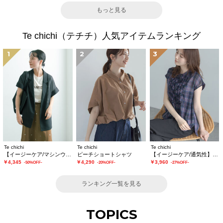
もっと見る
Te chichi（テチチ）人気アイテムランキング
1
2
3
Te chichi
Te chichi
Te chichi
【イージーケア/マシンウォッシャブル】メッシュフレンチスリーブジャケット
ピーチショートシャツ
【イージーケア/通気性】チェックフリルフレンチスリーブブラウス
￥4,345
￥4,290
￥3,960
-50%OFF-
-20%OFF-
-27%OFF-
ランキング一覧を見る
TOPICS