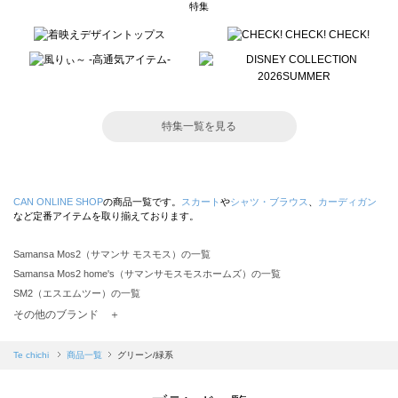
特集
特集一覧を見る
CAN ONLINE SHOP
の商品一覧です。
スカート
や
シャツ・ブラウス
、
カーディガン
など定番アイテムを取り揃えております。
Samansa Mos2（サマンサ モスモス）の一覧
Samansa Mos2 home's（サマンサモスモスホームズ）の一覧
SM2（エスエムツー）の一覧
TSUHARU by Samansa Mos2（ツハルバイサマンサモスモス）の一覧
その他のブランド ＋
sm2rhythm（サマンサモスモス リズム）の一覧
Samansa Mos2 blue（サマンサモスモス ブルー）の一覧
Te chichi
商品一覧
グリーン/緑系
Samansa Mos2 Lagom（サマンサモスモス ラーゴム）の一覧
ehka sopo（エヘカソポ）の一覧