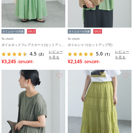
タイムセール対象
SALE
タイムセール対象
SALE
Te chichi
Te chichi
ボイルタックフレアスカート(セットアップ可)
ボイルシャツ(セットアップ可)
レビュー
レビュー
4.5
5.0
（2）
（1）
を見る
を見る
¥3,245
¥2,145
-50%OFF-
-50%OFF-
お気に入り