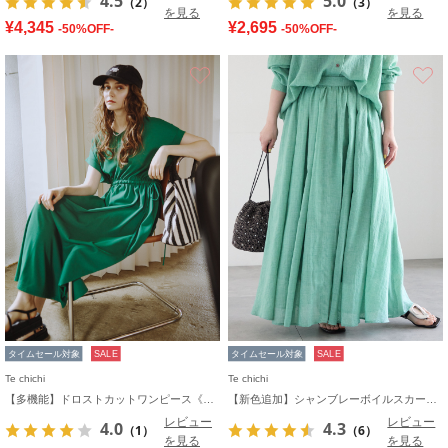
4.5
5.0
（2）
（3）
を見る
を見る
¥4,345
¥2,695
-50%OFF-
-50%OFF-
お気に入り
タイムセール対象
SALE
タイムセール対象
SALE
Te chichi
Te chichi
【多機能】ドロストカットワンピース《2026 SUMMER LOOK item》
【新色追加】シャンブレーボイルスカート(セットアップ可)《2026 SUMMER LOOK item》
レビュー
レビュー
4.0
4.3
（1）
（6）
を見る
を見る