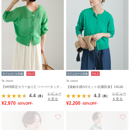
タイムセール対象
SALE
タイムセール対象
SALE
Te chichi
Te chichi
【WEB限定カラーあり】ペーパータッチヤーン2wayメッシュニット
【接触冷感/UVカット/抗菌防臭】14G綿ポリクルーカーディガン《新色追加》
レビュー
レビュー
4.4
4.3
（8）
（8）
を見る
を見る
¥2,970
¥2,200
-50%OFF-
-50%OFF-
お気に入り