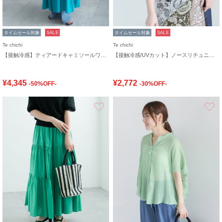
タイムセール対象
SALE
タイムセール対象
SALE
Te chichi
Te chichi
【接触冷感】ティアードキャミソールワンピース
【接触冷感/UVカット】ノースリチュニック
¥4,345
¥2,772
-50%OFF-
-30%OFF-
お気に入り