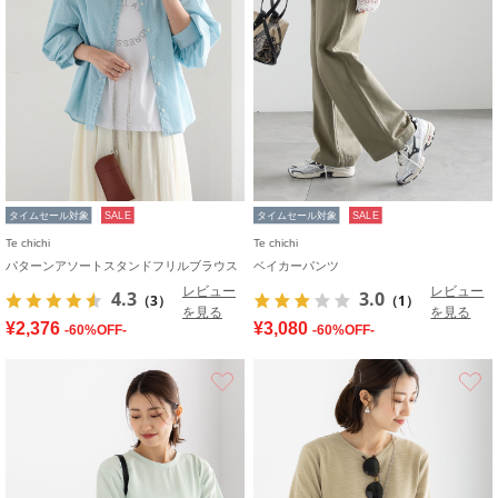
タイムセール対象
SALE
タイムセール対象
SALE
Te chichi
Te chichi
パターンアソートスタンドフリルブラウス
ベイカーパンツ
レビュー
レビュー
4.3
3.0
（3）
（1）
を見る
を見る
¥2,376
¥3,080
-60%OFF-
-60%OFF-
お気に入り