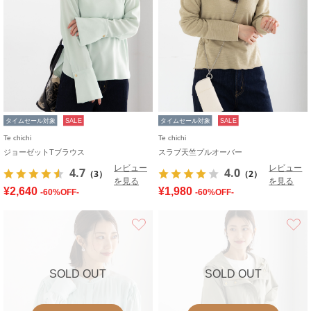
タイムセール対象
SALE
タイムセール対象
SALE
Te chichi
Te chichi
ジョーゼットTブラウス
スラブ天竺プルオーバー
レビュー
レビュー
4.7
4.0
（3）
（2）
を見る
を見る
¥2,640
¥1,980
-60%OFF-
-60%OFF-
お気に入り
SOLD OUT
SOLD OUT