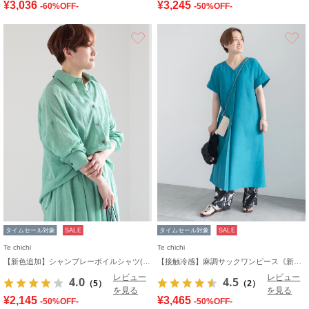
¥3,036
¥3,245
-60%OFF-
-50%OFF-
お気に入り
タイムセール対象
SALE
タイムセール対象
SALE
Te chichi
Te chichi
【新色追加】シャンブレーボイルシャツ(セットアップ可)《2026 SUMMER LOOK item》
【接触冷感】麻調サックワンピース《新色追加》
レビュー
レビュー
4.0
4.5
（5）
（2）
を見る
を見る
¥2,145
¥3,465
-50%OFF-
-50%OFF-