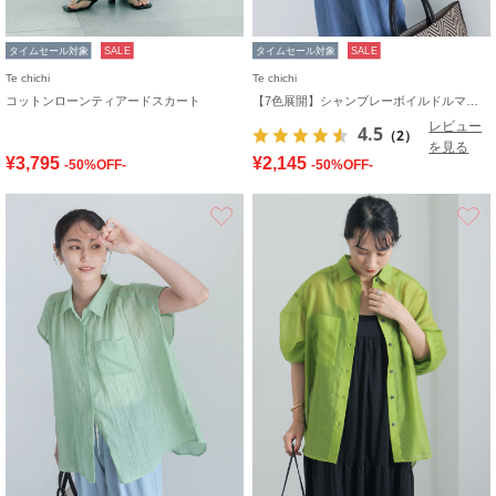
タイムセール対象
SALE
タイムセール対象
SALE
Te chichi
Te chichi
コットンローンティアードスカート
【7色展開】シャンブレーボイルドルマンシャツ
レビュー
4.5
（2）
を見る
¥3,795
¥2,145
-50%OFF-
-50%OFF-
お気に入り