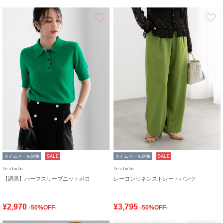
お気に入り
タイムセール対象
SALE
タイムセール対象
SALE
Te chichi
Te chichi
【調温】ハーフスリーブニットポロ
レーヨンリネンストレートパンツ
¥2,970
¥3,795
-50%OFF-
-50%OFF-