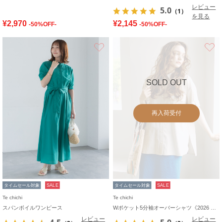
レビュー
5.0
（1）
を見る
¥2,970
¥2,145
-50%OFF-
-50%OFF-
お気に入り
SOLD OUT
再入荷受付
タイムセール対象
SALE
タイムセール対象
SALE
Te chichi
Te chichi
スパンボイルワンピース
Wポケット5分袖オーバーシャツ《2026 SUMMER LOOK item》
レビュー
レビュー