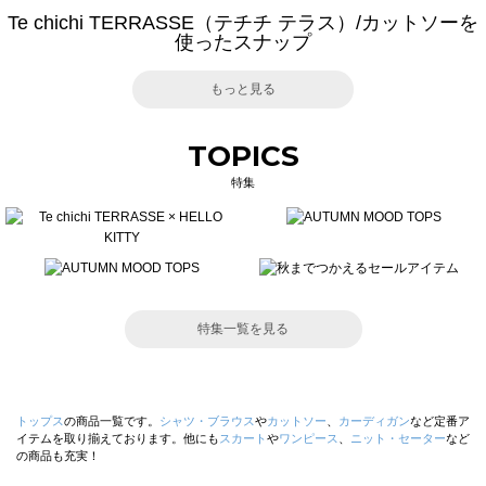
Te chichi TERRASSE（テチチ テラス）/カットソーを
使ったスナップ
もっと見る
TOPICS
特集
特集一覧を見る
トップス
の商品一覧です。
シャツ・ブラウス
や
カットソー
、
カーディガン
など定番ア
イテムを取り揃えております。他にも
スカート
や
ワンピース
、
ニット・セーター
など
の商品も充実！