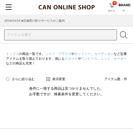
0
BRAND
カート
2026/03/18 ■店舗受け取りサービスのご案内
トップス
の商品一覧です。
シャツ・ブラウス
や
カットソー
、
カーディガン
など定番
アイテムを取り揃えております。他にも
スカート
や
ワンピース
、
ニット・セーター
などの商品も充実！
さらに絞り込む
表示変更
アイテム数：
件
条件に一致する商品は見つかりませんでした。
お手数ですが、検索条件を変更してください。