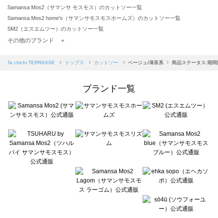
Samansa Mos2（サマンサ モスモス）のカットソー一覧
Samansa Mos2 home's（サマンサモスモスホームズ）のカットソー一覧
SM2（エスエムツー）のカットソー一覧
TSUHARU by Samansa Mos2（ツハルバイサマンサモスモス）のカットソー一覧
その他のブランド ＋
sm2rhythm（サマンサモスモス リズム）のカットソー一覧
Samansa Mos2 blue（サマンサモスモス ブルー）のカットソー一覧
Te chichi TERRASSE
トップス
カットソー
ベージュ/薄茶系
商品ステータス:期
Samansa Mos2 Lagom（サマンサモスモス ラーゴム）のカットソー一覧
ehka sopo（エヘカソポ）のカットソー一覧
ブランド一覧
sō4ū（ソウフォーユー）のカットソー一覧
Te chichi（テチチ）のカットソー一覧
Te chichi CLASSIC（テチチ クラシック）のカットソー一覧
Te chichi TERRASSE（テチチ テラス）のカットソー一覧
Lugnoncure（ルノンキュール）のカットソー一覧
BETTY'S BLUE（べティーズブルー）のカットソー一覧
Wpc.（ワールドパーティー）のカットソー一覧