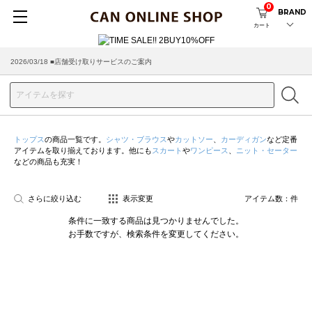
0
BRAND
カート
2026/03/18 ■店舗受け取りサービスのご案内
トップス
の商品一覧です。
シャツ・ブラウス
や
カットソー
、
カーディガン
など定番
アイテムを取り揃えております。他にも
スカート
や
ワンピース
、
ニット・セーター
などの商品も充実！
さらに絞り込む
表示変更
アイテム数：
件
条件に一致する商品は見つかりませんでした。
お手数ですが、検索条件を変更してください。