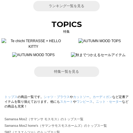
ランキング一覧を見る
TOPICS
特集
特集一覧を見る
トップス
の商品一覧です。
シャツ・ブラウス
や
カットソー
、
カーディガン
など定番ア
イテムを取り揃えております。他にも
スカート
や
ワンピース
、
ニット・セーター
など
の商品も充実！
Samansa Mos2（サマンサ モスモス）のトップス一覧
Samansa Mos2 home's（サマンサモスモスホームズ）のトップス一覧
SM2（エスエムツー）のトップス一覧