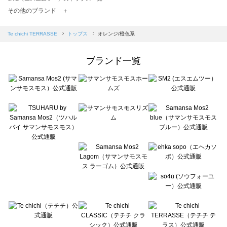
TSUHARU by Samansa Mos2（ツハルバイサマンサモスモス）のトップス一覧
その他のブランド ＋
sm2rhythm（サマンサモスモス リズム）のトップス一覧
Samansa Mos2 blue（サマンサモスモス ブルー）のトップス一覧
Te chichi TERRASSE
トップス
オレンジ/橙色系
Samansa Mos2 Lagom（サマンサモスモス ラーゴム）のトップス一覧
ehka sopo（エヘカソポ）のトップス一覧
ブランド一覧
sō4ū（ソウフォーユー）のトップス一覧
Te chichi（テチチ）のトップス一覧
Te chichi CLASSIC（テチチ クラシック）のトップス一覧
Te chichi TERRASSE（テチチ テラス）のトップス一覧
Lugnoncure（ルノンキュール）のトップス一覧
BETTY'S BLUE（べティーズブルー）のトップス一覧
Wpc.（ワールドパーティー）のトップス一覧