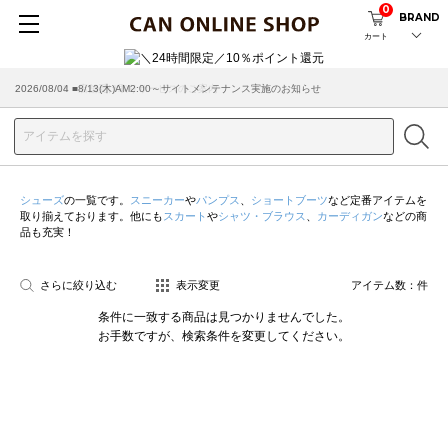
0
BRAND
カート
2026/08/04 ■8/13(木)AM2:00～サイトメンテナンス実施のお知らせ
2026/03/18 ■店舗受け取りサービスのご案内
シューズ
の一覧です。
スニーカー
や
パンプス
、
ショートブーツ
など定番アイテムを
取り揃えております。他にも
スカート
や
シャツ・ブラウス
、
カーディガン
などの商
品も充実！
さらに絞り込む
表示変更
アイテム数：
件
条件に一致する商品は見つかりませんでした。
お手数ですが、検索条件を変更してください。