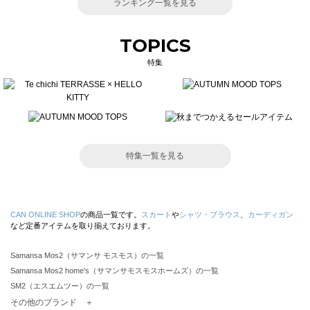
ランキング一覧を見る
TOPICS
特集
特集一覧を見る
CAN ONLINE SHOP
の商品一覧です。
スカート
や
シャツ・ブラウス
、
カーディガン
など定番アイテムを取り揃えております。
Samansa Mos2（サマンサ モスモス）の一覧
Samansa Mos2 home's（サマンサモスモスホームズ）の一覧
SM2（エスエムツー）の一覧
TSUHARU by Samansa Mos2（ツハルバイサマンサモスモス）の一覧
その他のブランド ＋