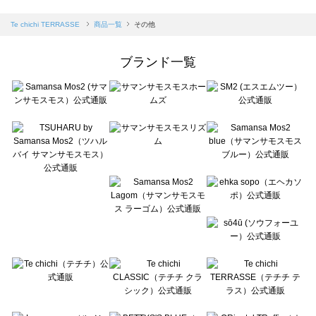
sm2rhythm（サマンサモスモス リズム）の一覧
Samansa Mos2 blue（サマンサモスモス ブルー）の一覧
Te chichi TERRASSE
商品一覧
その他
Samansa Mos2 Lagom（サマンサモスモス ラーゴム）の一覧
ehka sopo（エヘカソポ）の一覧
ブランド一覧
sō4ū（ソウフォーユー）の一覧
Te chichi（テチチ）の一覧
Te chichi CLASSIC（テチチ クラシック）の一覧
Te chichi TERRASSE（テチチ テラス）の一覧
Lugnoncure（ルノンキュール）の一覧
BETTY'S BLUE（べティーズブルー）の一覧
Wpc.（ワールドパーティー）の一覧