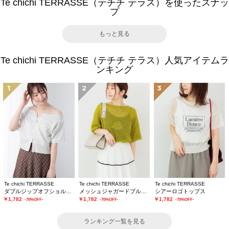
Te chichi TERRASSE（テチチ テラス）を使ったスナッ
プ
もっと見る
Te chichi TERRASSE（テチチ テラス）人気アイテムラ
ンキング
1
2
3
Te chichi TERRASSE
Te chichi TERRASSE
Te chichi TERRASSE
ダブルジップオフショルカットトップス
メッシュジャガードプルオーバーニット
シアーロゴトップス
￥1,782
￥1,782
￥1,782
-70%OFF-
-70%OFF-
-70%OFF-
ランキング一覧を見る