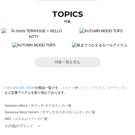
TOPICS
特集
特集一覧を見る
CAN ONLINE SHOP
の商品一覧です。
スカート
や
シャツ・ブラウス
、
カーディガン
など定番アイテムを取り揃えております。
Samansa Mos2（サマンサ モスモス）の一覧
Samansa Mos2 home's（サマンサモスモスホームズ）の一覧
SM2（エスエムツー）の一覧
TSUHARU by Samansa Mos2（ツハルバイサマンサモスモス）の一覧
その他のブランド ＋
sm2rhythm（サマンサモスモス リズム）の一覧