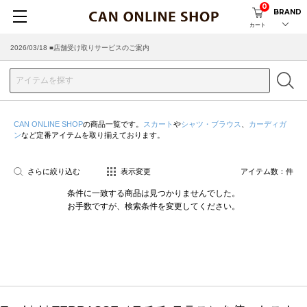
0
BRAND
カート
2026/03/18 ■店舗受け取りサービスのご案内
CAN ONLINE SHOP
の商品一覧です。
スカート
や
シャツ・ブラウス
、
カーディガ
ン
など定番アイテムを取り揃えております。
さらに絞り込む
表示変更
アイテム数：
件
条件に一致する商品は見つかりませんでした。
お手数ですが、検索条件を変更してください。