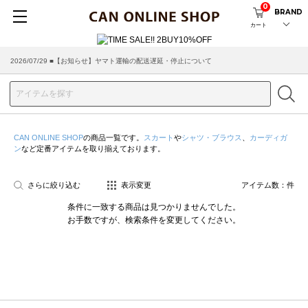
0
BRAND
カート
2026/07/29 ■【お知らせ】ヤマト運輸の配送遅延・停止について
2026/03/18 ■店舗受け取りサービスのご案内
CAN ONLINE SHOP
の商品一覧です。
スカート
や
シャツ・ブラウス
、
カーディガ
ン
など定番アイテムを取り揃えております。
さらに絞り込む
表示変更
アイテム数：
件
条件に一致する商品は見つかりませんでした。
お手数ですが、検索条件を変更してください。