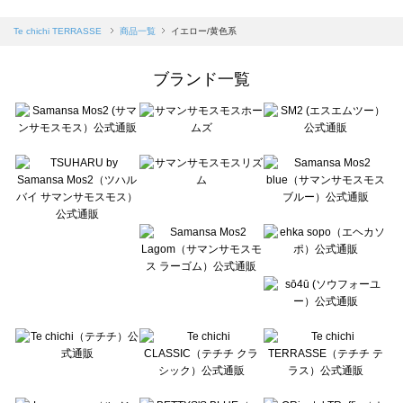
sm2rhythm（サマンサモスモス リズム）の一覧
Samansa Mos2 blue（サマンサモスモス ブルー）の一覧
Te chichi TERRASSE
商品一覧
イエロー/黄色系
Samansa Mos2 Lagom（サマンサモスモス ラーゴム）の一覧
ehka sopo（エヘカソポ）の一覧
ブランド一覧
sō4ū（ソウフォーユー）の一覧
Te chichi（テチチ）の一覧
Te chichi CLASSIC（テチチ クラシック）の一覧
Te chichi TERRASSE（テチチ テラス）の一覧
Lugnoncure（ルノンキュール）の一覧
BETTY'S BLUE（べティーズブルー）の一覧
Wpc.（ワールドパーティー）の一覧