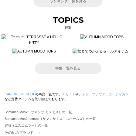
ランキング一覧を見る
TOPICS
特集
特集一覧を見る
CAN ONLINE SHOP
の商品一覧です。
スカート
や
シャツ・ブラウス
、
カーディガン
など定番アイテムを取り揃えております。
Samansa Mos2（サマンサ モスモス）の一覧
Samansa Mos2 home's（サマンサモスモスホームズ）の一覧
SM2（エスエムツー）の一覧
TSUHARU by Samansa Mos2（ツハルバイサマンサモスモス）の一覧
その他のブランド ＋