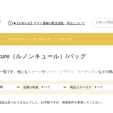
■【お知らせ】ヤマト運輸の配送遅延・停止について
カテゴリー
ランキング
スナップ
oncure（ルノンキュール）/バッグ
一覧です。他にも
スカート
や
シャツ・ブラウス
、
カーディガン
などの商
順
すべて
すべて
在庫の有無
商品ステータス
商品は見つかりませんでした。お手数ですが、検索条件を変更してください。