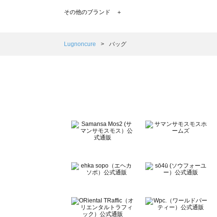
TSUHARU by Samansa Mos2（ツハルバイサマンサ
その他のブランド ＋
sm2rhythm（サマンサモスモス リズム）のバッグ一覧
Samansa Mos2 blue（サマンサモスモス ブルー）のバッ
Samansa Mos2 Lagom（サマンサモスモス ラーゴム）
Lugnoncure
バッグ
ehka sopo（エヘカソポ）のバッグ一覧
sō4ū（ソウフォーユー）のバッグ一覧
Te chichi（テチチ）のバッグ一覧
Te chichi CLASSIC（テチチ クラシック）のバッグ一覧
Te chichi TERRASSE（テチチ テラス）のバッグ一覧
Lugnoncure（ルノンキュール）のバッグ一覧
BETTY'S BLUE（べティーズブルー）のバッグ一覧
Wpc.（ワールドパーティー）のバッグ一覧