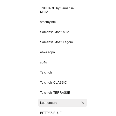
TSUHARU by Samansa
Mos2
sm2rhythm
Samansa Mos2 blue
Samansa Mos2 Lagom
ehka sopo
sō4ū
Te chichi
Te chichi CLASSIC
Te chichi TERRASSE
Lugnoncure
BETTY'S BLUE