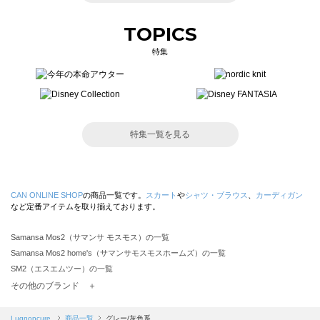
TOPICS
特集
特集一覧を見る
CAN ONLINE SHOP
の商品一覧です。
スカート
や
シャツ・ブラウス
、
カーディガン
など定番アイテムを取り揃えております。
Samansa Mos2（サマンサ モスモス）の一覧
Samansa Mos2 home's（サマンサモスモスホームズ）の一覧
SM2（エスエムツー）の一覧
TSUHARU by Samansa Mos2（ツハルバイサマンサモスモス）の一覧
その他のブランド ＋
sm2rhythm（サマンサモスモス リズム）の一覧
Samansa Mos2 blue（サマンサモスモス ブルー）の一覧
Lugnoncure
商品一覧
グレー/灰色系