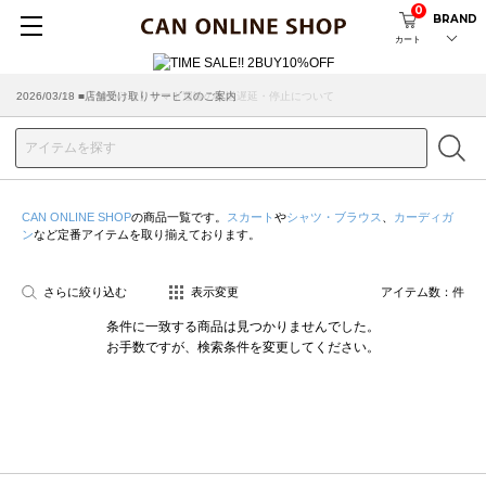
0
BRAND
カート
2026/07/29 ■【お知らせ】ヤマト運輸の配送遅延・停止について
2026/03/18 ■店舗受け取りサービスのご案内
CAN ONLINE SHOP
の商品一覧です。
スカート
や
シャツ・ブラウス
、
カーディガ
ン
など定番アイテムを取り揃えております。
さらに絞り込む
表示変更
アイテム数：
件
条件に一致する商品は見つかりませんでした。
お手数ですが、検索条件を変更してください。