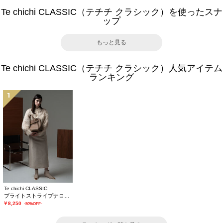
Te chichi CLASSIC（テチチ クラシック）を使ったスナ
ップ
もっと見る
Te chichi CLASSIC（テチチ クラシック）人気アイテム
ランキング
1
Te chichi CLASSIC
ブライトストライプナロースカート《2025winter catalog item》
￥8,250
-50%OFF-