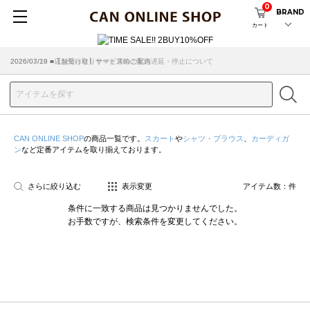
0
BRAND
カート
2026/07/29 ■【お知らせ】ヤマト運輸の配送遅延・停止について
2026/03/18 ■店舗受け取りサービスのご案内
CAN ONLINE SHOP
の商品一覧です。
スカート
や
シャツ・ブラウス
、
カーディガ
ン
など定番アイテムを取り揃えております。
さらに絞り込む
表示変更
アイテム数：
件
条件に一致する商品は見つかりませんでした。
お手数ですが、検索条件を変更してください。