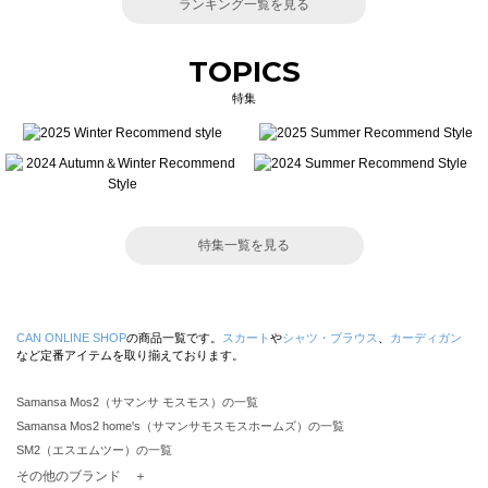
ランキング一覧を見る
TOPICS
特集
特集一覧を見る
CAN ONLINE SHOP
の商品一覧です。
スカート
や
シャツ・ブラウス
、
カーディガン
など定番アイテムを取り揃えております。
Samansa Mos2（サマンサ モスモス）の一覧
Samansa Mos2 home's（サマンサモスモスホームズ）の一覧
SM2（エスエムツー）の一覧
TSUHARU by Samansa Mos2（ツハルバイサマンサモスモス）の一覧
その他のブランド ＋