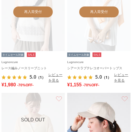
再入荷受付
再入荷受付
タイムセール対象
SALE
タイムセール対象
SALE
Lugnoncure
Lugnoncure
レース編みノースリーブニット
シアースラブテレコオーバートップス
レビュー
レビュー
5.0
5.0
（1）
（1）
を見る
を見る
¥1,980
¥1,155
-70%OFF-
-70%OFF-
お気に入り
SOLD OUT