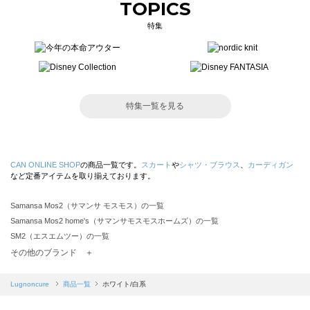
TOPICS
特集
特集一覧を見る
CAN ONLINE SHOP
の商品一覧です。
スカート
や
シャツ・ブラウス
、
カーディガン
など定番アイテムを取り揃えております。
Samansa Mos2（サマンサ モスモス）の一覧
Samansa Mos2 home's（サマンサモスモスホームズ）の一覧
SM2（エスエムツー）の一覧
TSUHARU by Samansa Mos2（ツハルバイサマンサモスモス）の一覧
その他のブランド ＋
sm2rhythm（サマンサモスモス リズム）の一覧
Samansa Mos2 blue（サマンサモスモス ブルー）の一覧
Lugnoncure
商品一覧
ホワイト/白系
Samansa Mos2 Lagom（サマンサモスモス ラーゴム）の一覧