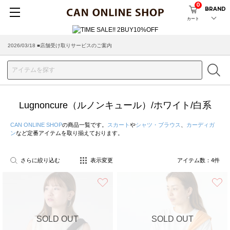
0
BRAND
カート
2026/03/18 ■店舗受け取りサービスのご案内
Lugnoncure（ルノンキュール）/ホワイト/白系
CAN ONLINE SHOP
の商品一覧です。
スカート
や
シャツ・ブラウス
、
カーディガ
ン
など定番アイテムを取り揃えております。
さらに絞り込む
表示変更
アイテム数：
4
件
お気に入り
SOLD OUT
SOLD OUT