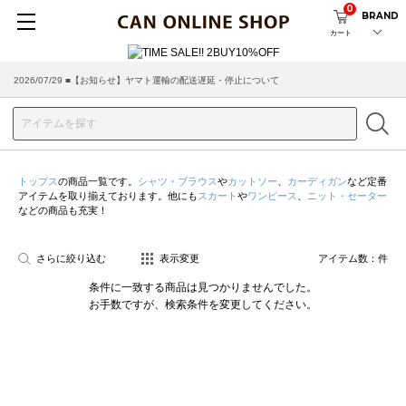
0
BRAND
カート
2026/07/29 ■【お知らせ】ヤマト運輸の配送遅延・停止について
2026/03/18 ■店舗受け取りサービスのご案内
トップス
の商品一覧です。
シャツ・ブラウス
や
カットソー
、
カーディガン
など定番
アイテムを取り揃えております。他にも
スカート
や
ワンピース
、
ニット・セーター
などの商品も充実！
さらに絞り込む
表示変更
アイテム数：
件
条件に一致する商品は見つかりませんでした。
お手数ですが、検索条件を変更してください。