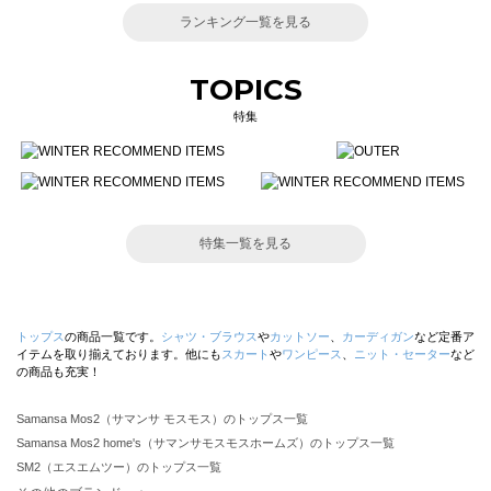
ランキング一覧を見る
TOPICS
特集
特集一覧を見る
トップス
の商品一覧です。
シャツ・ブラウス
や
カットソー
、
カーディガン
など定番ア
イテムを取り揃えております。他にも
スカート
や
ワンピース
、
ニット・セーター
など
の商品も充実！
Samansa Mos2（サマンサ モスモス）のトップス一覧
Samansa Mos2 home's（サマンサモスモスホームズ）のトップス一覧
SM2（エスエムツー）のトップス一覧
TSUHARU by Samansa Mos2（ツハルバイサマンサモスモス）のトップス一覧