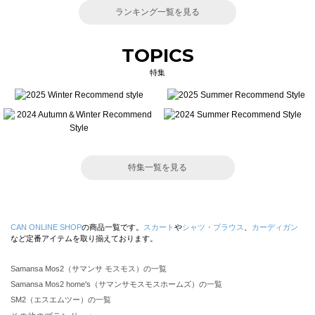
ランキング一覧を見る
TOPICS
特集
特集一覧を見る
CAN ONLINE SHOP
の商品一覧です。
スカート
や
シャツ・ブラウス
、
カーディガン
など定番アイテムを取り揃えております。
Samansa Mos2（サマンサ モスモス）の一覧
Samansa Mos2 home's（サマンサモスモスホームズ）の一覧
SM2（エスエムツー）の一覧
TSUHARU by Samansa Mos2（ツハルバイサマンサモスモス）の一覧