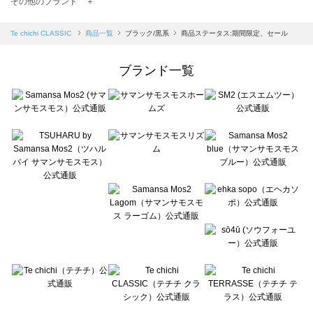
その他のブランド ＋
sm2rhythm（サマンサモスモス リズム）の一覧
Samansa Mos2 blue（サマンサモスモス ブルー）の一覧
Te chichi CLASSIC
商品一覧
ブラック/黒系
商品ステータス:期間限定、セール
Samansa Mos2 Lagom（サマンサモスモス ラーゴム）の一覧
ehka sopo（エヘカソポ）の一覧
ブランド一覧
sō4ū（ソウフォーユー）の一覧
Te chichi（テチチ）の一覧
Te chichi CLASSIC（テチチ クラシック）の一覧
Te chichi TERRASSE（テチチ テラス）の一覧
Lugnoncure（ルノンキュール）の一覧
BETTY'S BLUE（べティーズブルー）の一覧
Wpc.（ワールドパーティー）の一覧