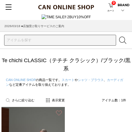
0
BRAND
カート
2026/03/18 ■店舗受け取りサービスのご案内
Te chichi CLASSIC（テチチ クラシック）/ブラック/黒
系
CAN ONLINE SHOP
の商品一覧です。
スカート
や
シャツ・ブラウス
、
カーディガ
ン
など定番アイテムを取り揃えております。
さらに絞り込む
表示変更
アイテム数：
1
件
お気に入り