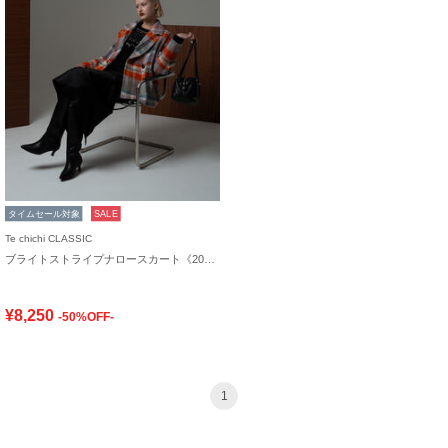
タイムセール対象
SALE
Te chichi CLASSIC
ブライトストライプナロースカート《2025winter catalog item》
¥8,250
-50%OFF-
1