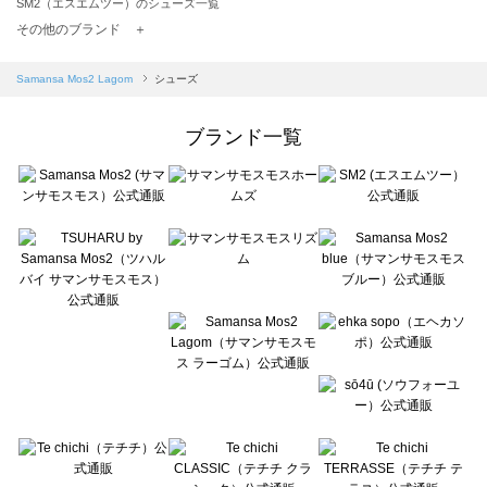
SM2（エスエムツー）のシューズ一覧
TSUHARU by Samansa Mos2（ツハルバイサマンサモスモス）のシューズ一覧
その他のブランド ＋
sm2rhythm（サマンサモスモス リズム）のシューズ一覧
Samansa Mos2 blue（サマンサモスモス ブルー）のシューズ一覧
Samansa Mos2 Lagom
シューズ
Samansa Mos2 Lagom（サマンサモスモス ラーゴム）のシューズ一覧
ehka sopo（エヘカソポ）のシューズ一覧
ブランド一覧
sō4ū（ソウフォーユー）のシューズ一覧
Te chichi（テチチ）のシューズ一覧
Te chichi CLASSIC（テチチ クラシック）のシューズ一覧
Te chichi TERRASSE（テチチ テラス）のシューズ一覧
Lugnoncure（ルノンキュール）のシューズ一覧
BETTY'S BLUE（べティーズブルー）のシューズ一覧
Wpc.（ワールドパーティー）のシューズ一覧