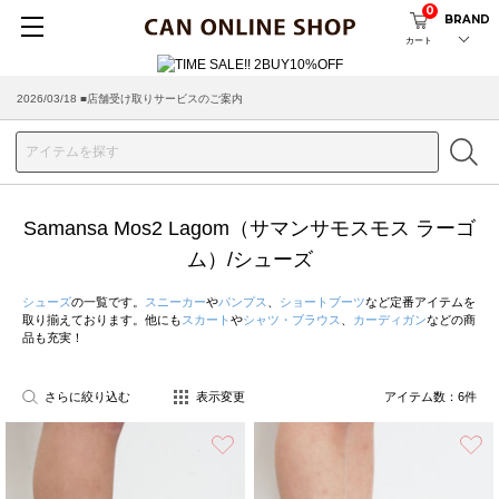
0
BRAND
カート
2026/03/18 ■店舗受け取りサービスのご案内
Samansa Mos2 Lagom（サマンサモスモス ラーゴ
ム）/シューズ
シューズ
の一覧です。
スニーカー
や
パンプス
、
ショートブーツ
など定番アイテムを
取り揃えております。他にも
スカート
や
シャツ・ブラウス
、
カーディガン
などの商
品も充実！
さらに絞り込む
表示変更
アイテム数：
6
件
お気に入り