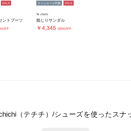
SALE
タイムセール対象
SALE
Te chichi
セントブーツ
捻じりサンダル
￥4,345
0%OFF-
-50%OFF-
e chichi（テチチ）/シューズを使ったスナ