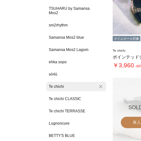
TSUHARU by Samansa
Mos2
sm2rhythm
Samansa Mos2 blue
タイムセール対象
Samansa Mos2 Lagom
Te chichi
ehka sopo
￥3,960
-6
sō4ū
Te chichi
Te chichi CLASSIC
SOL
Te chichi TERRASSE
再入
Lugnoncure
BETTY'S BLUE