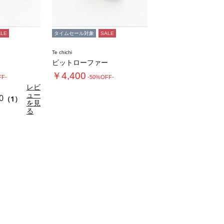
ALE
タイムセール対象
SALE
Te chichi
ビットローファー
￥4,400
FF-
-50%OFF-
レビ
ュー
0
（1）
を見
る