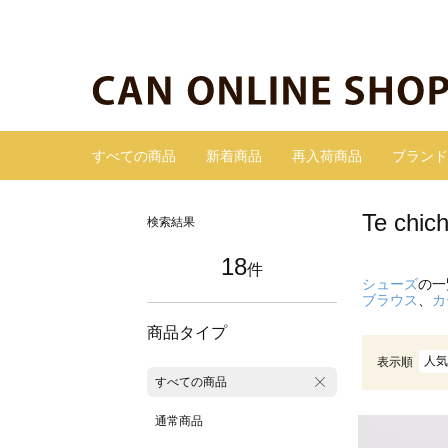
すべての商品
新着商品
再入荷商品
ブランド
Te ch
検索結果
18
件
シューズ
の一
ブラウス
、
カ
商品タイプ
人気
表示順
すべての商品
通常商品