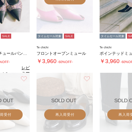
SALE
タイムセール対象
SALE
タイムセール対象
S
Te chichi
Te chichi
ポインテッドチュールパンプス
フロントオープンミュール
ポインテッドミ
￥3,960
￥3,960
0%OFF-
-60%OFF-
-60%O
レビ
ュー
4.0
（2）
を見
お気に入り
お気に入り
る
D OUT
SOLD OUT
SOLD 
荷受付
再入荷受付
再入荷