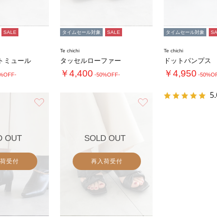
SALE
タイムセール対象
SALE
タイムセール対象
S
Te chichi
Te chichi
トミュール
タッセルローファー
ドットパンプス
￥4,400
￥4,950
0%OFF-
-50%OFF-
-50%O
5.
お気に入り
お気に入り
D OUT
SOLD OUT
荷受付
再入荷受付