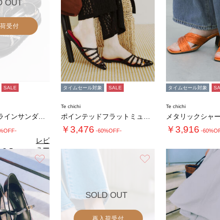
D OUT
荷受付
SALE
タイムセール対象
SALE
タイムセール対象
S
Te chichi
Te chichi
フットベットラインサンダル《2026 SUM…
ポインテッドフラットミュール《2026 SU…
￥3,476
￥3,916
0%OFF-
-60%OFF-
-60%O
レビ
ュー
2.5
（2）
を見
お気に入り
お気に入り
る
SOLD OUT
再入荷受付