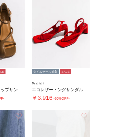
ALE
タイムセール対象
SALE
Te chichi
カットオフストラップサンダル《2026 SU…
エコレザートングサンダル《2026 SUMM…
￥3,916
FF-
-60%OFF-
お気に入り
お気に入り