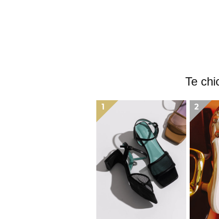
Te 
1
2