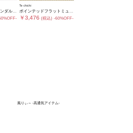
Te chichi
OOK item》
ポインテッドフラットミュール《2026 SUMMER LOOK item》
￥3,476
60%OFF-
(税込)
-60%OFF-