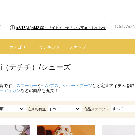
■8/13(木)AM2:00～サイトメンテナンス実施のお知らせ
■【お知らせ】ヤマト運輸の配送遅延・停止について
カテゴリー
ランキング
スナップ
ichi（テチチ）/シューズ
覧です。
スニーカー
や
パンプス
、
ショートブーツ
など定番アイテムを取
ーディガン
などの商品も充実！
順
すべて
すべて
在庫の有無
商品ステータス
お気に入り
お気に入り