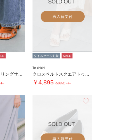
SOLD OUT
再入荷受付
ALE
タイムセール対象
SALE
Te chichi
メタリックシャーリングサンダル《2026 S…
クロスベルトスクエアトゥミュール《2026 …
￥4,895
FF-
-50%OFF-
お気に入り
お気に入り
SOLD OUT
再入荷受付