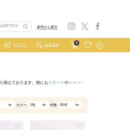
条件から探す
0
ログイン
会員登録
り揃えております。他にも
スカート
や
シャツ・
1色
80件
カラー
件数
お気に入り
お気に入り