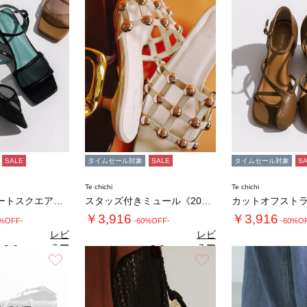
SALE
タイムセール対象
SALE
タイムセール対象
S
Te chichi
Te chichi
メッシュアソートスクエアトゥミュール
スタッズ付きミュール《2026 SUMMER…
￥3,916
￥3,916
0%OFF-
-60%OFF-
-60%O
レビ
レビ
ュー
ュー
3.0
3.0
（1）
（1）
を見
を見
お気に入り
お気に入り
る
る