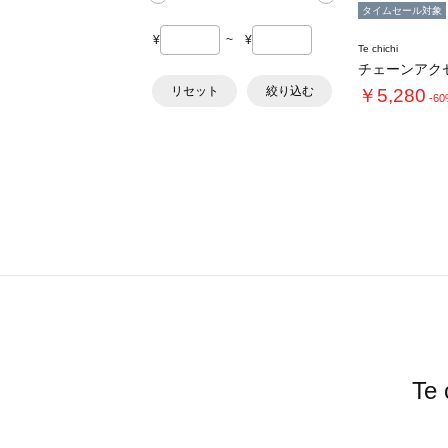
タイムセール対象
¥
~
¥
Te chichi
チェーンアク
リセット
絞り込む
￥5,280
-6
T