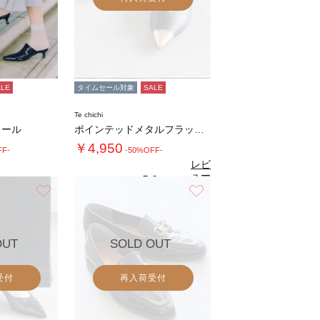
ALE
タイムセール対象
SALE
Te chichi
ュール
ポインテッドメタルフラットシューズ
￥4,950
FF-
-50%OFF-
レビ
ュー
5.0
（3）
を見
お気に入り
お気に入り
る
OUT
SOLD OUT
受付
再入荷受付