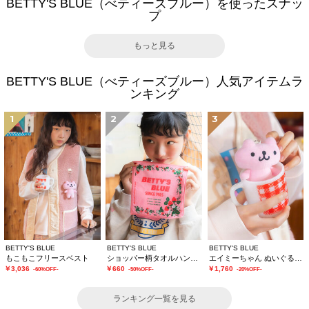
BETTY'S BLUE（べティーズブルー）を使ったスナッ
プ
もっと見る
BETTY'S BLUE（べティーズブルー）人気アイテムラ
ンキング
1
2
3
BETTY'S BLUE
BETTY'S BLUE
BETTY'S BLUE
もこもこフリースベスト
ショッパー柄タオルハンカチ
エイミーちゃん ぬいぐるみチャーム
￥3,036
￥660
￥1,760
-60%OFF-
-50%OFF-
-20%OFF-
ランキング一覧を見る