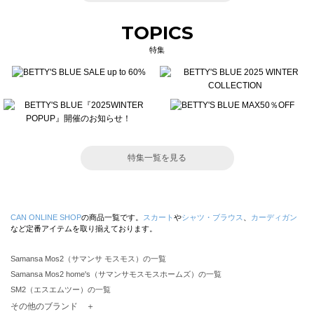
TOPICS
特集
特集一覧を見る
CAN ONLINE SHOP
の商品一覧です。
スカート
や
シャツ・ブラウス
、
カーディガン
など定番アイテムを取り揃えております。
Samansa Mos2（サマンサ モスモス）の一覧
Samansa Mos2 home's（サマンサモスモスホームズ）の一覧
SM2（エスエムツー）の一覧
TSUHARU by Samansa Mos2（ツハルバイサマンサモスモス）の一覧
その他のブランド ＋