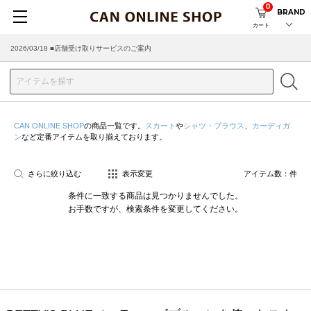
0
BRAND
カート
2026/03/18 ■店舗受け取りサービスのご案内
CAN ONLINE SHOP
の商品一覧です。
スカート
や
シャツ・ブラウス
、
カーディガ
ン
など定番アイテムを取り揃えております。
さらに絞り込む
表示変更
アイテム数：
件
条件に一致する商品は見つかりませんでした。
お手数ですが、検索条件を変更してください。