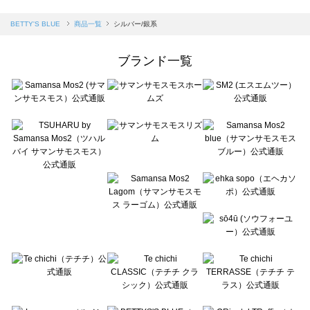
sm2rhythm（サマンサモスモス リズム）の一覧
Samansa Mos2 blue（サマンサモスモス ブルー）の一覧
BETTY'S BLUE
商品一覧
シルバー/銀系
Samansa Mos2 Lagom（サマンサモスモス ラーゴム）の一覧
ehka sopo（エヘカソポ）の一覧
ブランド一覧
sō4ū（ソウフォーユー）の一覧
Te chichi（テチチ）の一覧
Te chichi CLASSIC（テチチ クラシック）の一覧
Te chichi TERRASSE（テチチ テラス）の一覧
Lugnoncure（ルノンキュール）の一覧
BETTY'S BLUE（べティーズブルー）の一覧
Wpc.（ワールドパーティー）の一覧