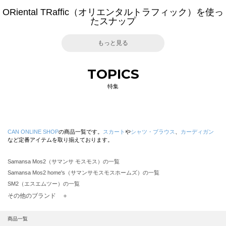
ORiental TRaffic（オリエンタルトラフィック）を使っ
たスナップ
もっと見る
TOPICS
特集
CAN ONLINE SHOP
の商品一覧です。
スカート
や
シャツ・ブラウス
、
カーディガン
など定番アイテムを取り揃えております。
Samansa Mos2（サマンサ モスモス）の一覧
Samansa Mos2 home's（サマンサモスモスホームズ）の一覧
SM2（エスエムツー）の一覧
TSUHARU by Samansa Mos2（ツハルバイサマンサモスモス）の一覧
その他のブランド ＋
sm2rhythm（サマンサモスモス リズム）の一覧
Samansa Mos2 blue（サマンサモスモス ブルー）の一覧
商品一覧