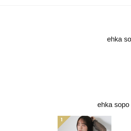
ehka
ehka 
1