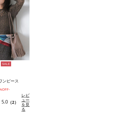
SALE
ワンピース
0%OFF-
レビ
ュー
5.0
（2）
を見
る