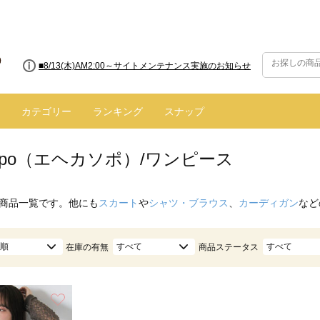
■8/13(木)AM2:00～サイトメンテナンス実施のお知らせ
カテゴリー
ランキング
スナップ
 sopo（エヘカソポ）/ワンピース
商品一覧です。他にも
スカート
や
シャツ・ブラウス
、
カーディガン
など
順
すべて
すべて
在庫の有無
商品ステータス
お気に入り