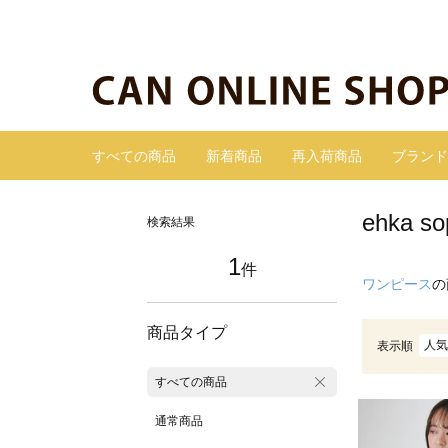
すべての商品
新着商品
再入荷商品
ブランド
ehka
検索結果
1
件
ワンピース
の
商品タイプ
人気
表示順
すべての商品
通常商品