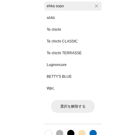
ehka sopo
sō4ū
Te chichi
Te chichi CLASSIC
Te chichi TERRASSE
Lugnoncure
BETTY'S BLUE
Wpc.
選択を解除する