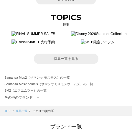
TOPICS
特集
特集一覧を見る
Samansa Mos2（サマンサ モスモス）の一覧
Samansa Mos2 home's（サマンサモスモスホームズ）の一覧
SM2（エスエムツー）の一覧
TSUHARU by Samansa Mos2（ツハルバイサマンサモスモス）の一覧
その他のブランド ＋
sm2rhythm（サマンサモスモス リズム）の一覧
Samansa Mos2 blue（サマンサモスモス ブルー）の一覧
TOP
商品一覧
イエロー/黄色系
Samansa Mos2 Lagom（サマンサモスモス ラーゴム）の一覧
ehka sopo（エヘカソポ）の一覧
ブランド一覧
sō4ū（ソウフォーユー）の一覧