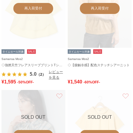
再入荷受付
再入荷受付
タイムセール対象
SALE
タイムセール対象
SALE
Samansa Mos2
Samansa Mos2
◇強撚天竺フレアスリーブプリントTシャツ
◇【接触冷感】配色ステッチシアーニット
レビュー
5.0
（2）
を見る
¥1,595
¥1,540
-50%OFF-
-60%OFF-
お気に入り
SOLD OUT
SOLD OUT