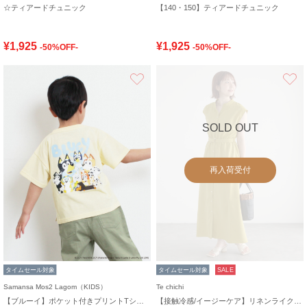
☆ティアードチュニック
【140・150】ティアードチュニック
¥1,925
¥1,925
-50%OFF-
-50%OFF-
お気に入り
SOLD OUT
再入荷受付
タイムセール対象
タイムセール対象
SALE
Samansa Mos2 Lagom（KIDS）
Te chichi
【ブルーイ】ポケット付きプリントTシャツ
【接触冷感/イージーケア】リネンライクワンピース