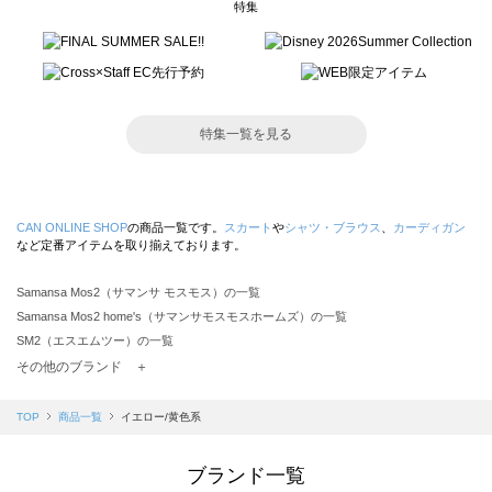
特集
特集一覧を見る
CAN ONLINE SHOP
の商品一覧です。
スカート
や
シャツ・ブラウス
、
カーディガン
など定番アイテムを取り揃えております。
Samansa Mos2（サマンサ モスモス）の一覧
Samansa Mos2 home's（サマンサモスモスホームズ）の一覧
SM2（エスエムツー）の一覧
TSUHARU by Samansa Mos2（ツハルバイサマンサモスモス）の一覧
その他のブランド ＋
sm2rhythm（サマンサモスモス リズム）の一覧
Samansa Mos2 blue（サマンサモスモス ブルー）の一覧
TOP
商品一覧
イエロー/黄色系
Samansa Mos2 Lagom（サマンサモスモス ラーゴム）の一覧
ehka sopo（エヘカソポ）の一覧
ブランド一覧
sō4ū（ソウフォーユー）の一覧