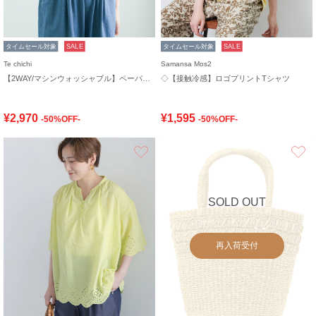
タイムセール対象
SALE
タイムセール対象
SALE
Te chichi
Samansa Mos2
【2WAY/マシンウォッシャブル】ペーパータッチハーフスリーブニット
◇【接触冷感】ロゴプリントTシャツ
¥2,970
¥1,595
-50%OFF-
-50%OFF-
お気に入り
SOLD OUT
再入荷受付