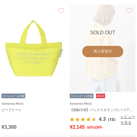
お気に入り
SOLD OUT
再入荷受付
タイムセール対象
タイムセール対象
SALE
Samansa Mos2
Samansa Mos2
ピープトート
【接触冷感】バックスカラップレースTシャツ
レビュー
4.3
（13）
を見る
¥3,300
¥2,145
-50%OFF-