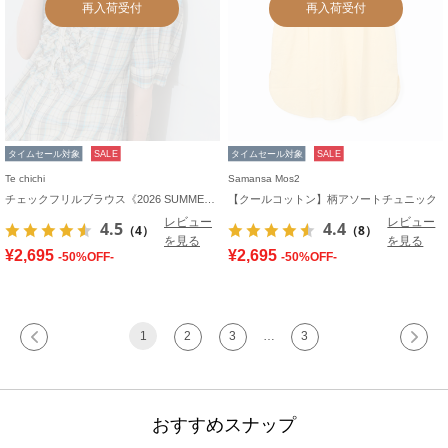
再入荷受付
再入荷受付
タイムセール対象
SALE
タイムセール対象
SALE
Te chichi
Samansa Mos2
チェックフリルブラウス《2026 SUMMER LOOK item》
【クールコットン】柄アソートチュニック
レビュー
レビュー
4.5
4.4
（4）
（8）
を見る
を見る
¥2,695
¥2,695
-50%OFF-
-50%OFF-
1
2
3
…
3
おすすめスナップ