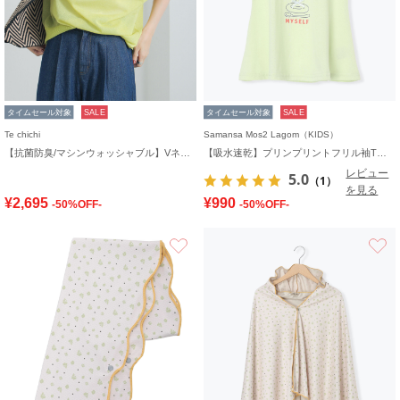
タイムセール対象
SALE
タイムセール対象
SALE
Te chichi
Samansa Mos2 Lagom（KIDS）
【抗菌防臭/マシンウォッシャブル】Vネックドルマンニット
【吸水速乾】プリンプリントフリル袖Tシャツ
レビュー
5.0
（1）
を見る
¥2,695
¥990
-50%OFF-
-50%OFF-
お気に入り