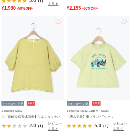
5.0
（1）
を見る
¥1,980
¥2,156
-50%OFF-
-60%OFF-
お気に入り
タイムセール対象
SALE
タイムセール対象
SALE
Samansa Mos2
Samansa Mos2 Lagom（KIDS）
◇【接触冷感/吸水速乾】リネンタッチバルーン袖ブラウス
【吸水速乾】車プリントTシャツ
レビュー
レビュー
2.0
5.0
（1）
（1）
を見る
を見る