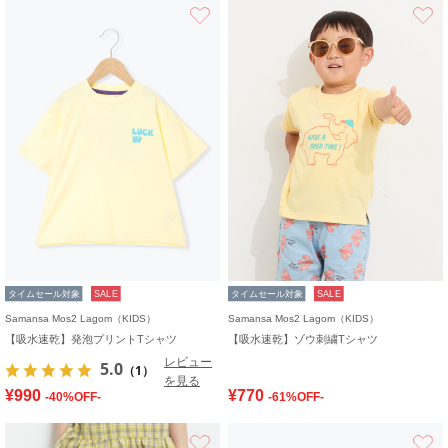
お気に入り
タイムセール対象
SALE
タイムセール対象
SALE
Samansa Mos2 Lagom（KIDS）
Samansa Mos2 Lagom（KIDS）
【吸水速乾】発泡プリントTシャツ
【吸水速乾】ゾウ刺繍Tシャツ
レビュー
5.0
（1）
を見る
¥990
¥770
-40%OFF-
-61%OFF-
お気に入り