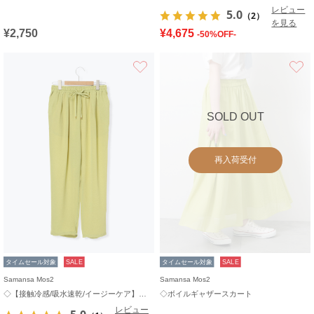
レビュー
5.0
（2）
を見る
¥2,750
¥4,675
-50%OFF-
お気に入り
SOLD OUT
再入荷受付
タイムセール対象
SALE
タイムセール対象
SALE
Samansa Mos2
Samansa Mos2
◇【接触冷感/吸水速乾/イージーケア】イージーパンツ
◇ボイルギャザースカート
レビュー