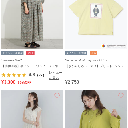
タイムセール対象
SALE
タイムセール対象
NEW
Samansa Mos2
Samansa Mos2 Lagom（KIDS）
【接触冷感】柄アソートワンピース《限定カラーあり》
【きかんしゃトーマス】プリントTシャツ
レビュー
4.8
（27）
を見る
¥3,300
¥2,750
-60%OFF-
お気に入り