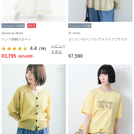
タイムセール対象
SALE
タイムセール対象
Samansa Mos2
Te chichi
インド綿柄スカート
コットンローンフレアスリーブブラウス
レビュー
4.4
（19）
を見る
¥3,795
¥7,590
-50%OFF-
お気に入り