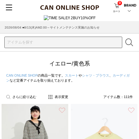
0
BRAND
カート
2026/07/29 ■【お知らせ】ヤマト運輸の配送遅延・停止について
イエロー/黄色系
CAN ONLINE SHOP
の商品一覧です。
スカート
や
シャツ・ブラウス
、
カーディガ
ン
など定番アイテムを取り揃えております。
さらに絞り込む
表示変更
アイテム数：
111
件
お気に入り