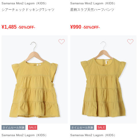
Samansa Mos2 Lagom（KIDS）
Samansa Mos2 Lagom（KIDS）
シアーチェックドッキングTシャツ
星柄スラブ天竺ハーフパンツ
¥1,485
¥990
-50%OFF-
-50%OFF-
お気に入り
タイムセール対象
SALE
タイムセール対象
SALE
Samansa Mos2 Lagom（KIDS）
Samansa Mos2 Lagom（KIDS）