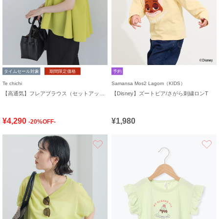
タイムセール対象
期間限定価格
予約
Te chichi
Samansa Mos2 Lagom（KIDS）
【高通気】フレアブラウス（セットアップ可）
【Disney】ズートピア/さがら刺繍ロンT
¥4,290
¥1,980
-20%OFF-
お気に入り