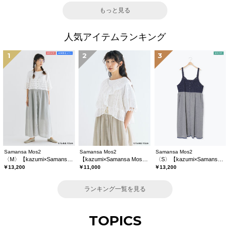
もっと見る
人気アイテムランキング
1
2
3
Samansa Mos2
Samansa Mos2
Samansa Mos2
〈M〉【kazumi×Samansa Mos2】キャミワンピース《WEB限定カラーあり》
【kazumi×Samansa Mos2】レースフリルブラウス
〈S〉【kazumi×Samansa Mos2】キャミワンピース《WEB限定カラーあり》
￥13,200
￥11,000
￥13,200
ランキング一覧を見る
TOPICS