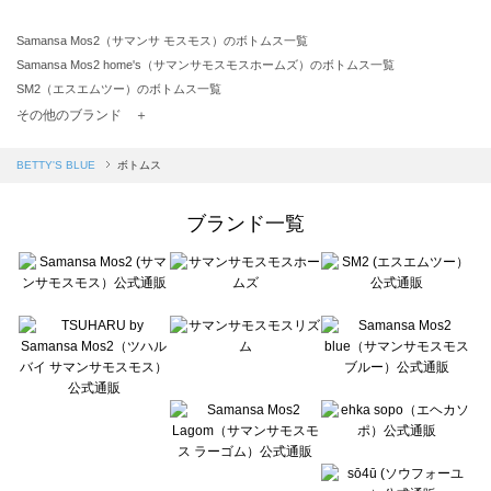
Samansa Mos2（サマンサ モスモス）のボトムス一覧
Samansa Mos2 home's（サマンサモスモスホームズ）のボトムス一覧
SM2（エスエムツー）のボトムス一覧
TSUHARU by Samansa Mos2（ツハルバイサマンサモスモス）のボトムス一覧
その他のブランド ＋
sm2rhythm（サマンサモスモス リズム）のボトムス一覧
Samansa Mos2 blue（サマンサモスモス ブルー）のボトムス一覧
BETTY'S BLUE
ボトムス
Samansa Mos2 Lagom（サマンサモスモス ラーゴム）のボトムス一覧
ehka sopo（エヘカソポ）のボトムス一覧
ブランド一覧
sō4ū（ソウフォーユー）のボトムス一覧
Te chichi（テチチ）のボトムス一覧
Te chichi CLASSIC（テチチ クラシック）のボトムス一覧
Te chichi TERRASSE（テチチ テラス）のボトムス一覧
Lugnoncure（ルノンキュール）のボトムス一覧
BETTY'S BLUE（べティーズブルー）のボトムス一覧
Wpc.（ワールドパーティー）のボトムス一覧