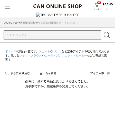
0
BRAND
カート
2026/07/29 ■【お知らせ】ヤマト運輸の配送遅延・停止について
2026/03/18 ■店舗受け取りサービスのご案内
ボトムス
の商品一覧です。
スカート
や
パンツ
など定番アイテムを取り揃えておりま
す。他にも
シャツ・ブラウス
や
カーディガン
、
ニット・セーター
などの商品も充
実！
さらに絞り込む
表示変更
アイテム数：
件
条件に一致する商品は見つかりませんでした。
お手数ですが、検索条件を変更してください。