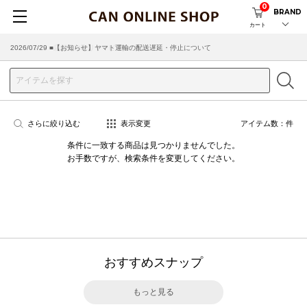
0
BRAND
カート
2026/07/29 ■【お知らせ】ヤマト運輸の配送遅延・停止について
2026/03/18 ■店舗受け取りサービスのご案内
さらに絞り込む
表示変更
アイテム数：
件
条件に一致する商品は見つかりませんでした。
お手数ですが、検索条件を変更してください。
おすすめスナップ
もっと見る