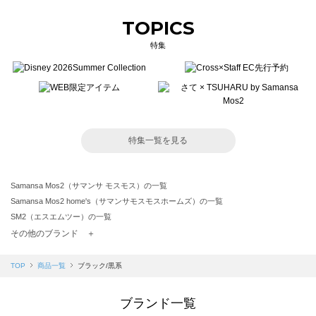
TOPICS
特集
特集一覧を見る
Samansa Mos2（サマンサ モスモス）の一覧
Samansa Mos2 home's（サマンサモスモスホームズ）の一覧
SM2（エスエムツー）の一覧
TSUHARU by Samansa Mos2（ツハルバイサマンサモスモス）の一覧
その他のブランド ＋
sm2rhythm（サマンサモスモス リズム）の一覧
Samansa Mos2 blue（サマンサモスモス ブルー）の一覧
TOP
商品一覧
ブラック/黒系
Samansa Mos2 Lagom（サマンサモスモス ラーゴム）の一覧
ehka sopo（エヘカソポ）の一覧
ブランド一覧
sō4ū（ソウフォーユー）の一覧