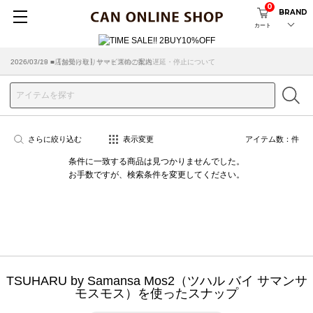
0
BRAND
カート
2026/07/29 ■【お知らせ】ヤマト運輸の配送遅延・停止について
2026/03/18 ■店舗受け取りサービスのご案内
さらに絞り込む
表示変更
アイテム数：
件
条件に一致する商品は見つかりませんでした。
お手数ですが、検索条件を変更してください。
TSUHARU by Samansa Mos2（ツハル バイ サマンサ
モスモス）を使ったスナップ