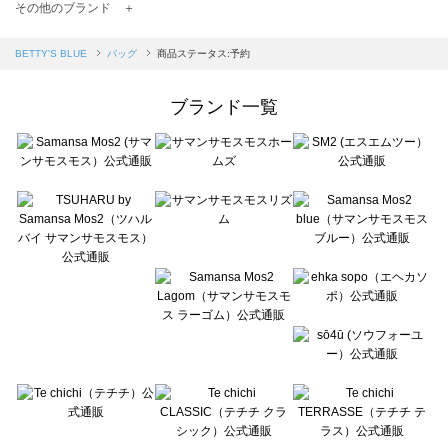
TSUHARU by Samansa Mos2（ツハルバイサマンサモスモス）のバッグ一覧
その他のブランド ＋
sm2rhythm（サマンサモスモス リズム）のバッグ一覧
Samansa Mos2 blue（サマンサモスモス ブルー）のバッグ一覧
BETTY'S BLUE
バッグ
商品ステータス:予約
Samansa Mos2 Lagom（サマンサモスモス ラーゴム）のバッグ一覧
ehka sopo（エヘカソポ）のバッグ一覧
ブランド一覧
sō4ū（ソウフォーユー）のバッグ一覧
Te chichi（テチチ）のバッグ一覧
Te chichi CLASSIC（テチチ クラシック）のバッグ一覧
Te chichi TERRASSE（テチチ テラス）のバッグ一覧
Lugnoncure（ルノンキュール）のバッグ一覧
BETTY'S BLUE（べティーズブルー）のバッグ一覧
Wpc.（ワールドパーティー）のバッグ一覧