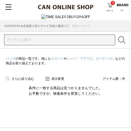
0
BRAND
カート
2026/07/29 ■【お知らせ】ヤマト運輸の配送遅延・停止について
2026/03/18 ■店舗受け取りサービスのご案内
バッグ
の商品一覧です。他にも
スカート
や
シャツ・ブラウス
、
カーディガン
などの
商品を取り揃えております。
さらに絞り込む
表示変更
アイテム数：
件
条件に一致する商品は見つかりませんでした。
お手数ですが、検索条件を変更してください。