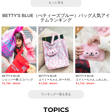
もっと見る
BETTY'S BLUE（べティーズブルー）バッグ人気アイ
テムランキング
1
2
3
BETTY'S BLUE
BETTY'S BLUE
BETTY'S BLUE
ショッパー柄 エコバッグ
エイミーちゃん ポーチ付きエコバッグ
エイミーちゃん ふわふわショルダーバッグ
￥1,760
￥1,540
￥1,716
-20%OFF-
-60%OFF-
-60%OFF-
ランキング一覧を見る
TOPICS