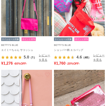
タイムセール対象
ポイント10%
タイムセール対象
ポイント10%
BETTY'S BLUE
BETTY'S BLUE
エイミーちゃん サコッシュ
ショッパー柄 エコバッグ
レビュー
レビュー
5.0
4.6
（1）
（40）
を見る
を見る
¥1,276
¥1,760
-60%OFF-
-20%OFF-
お気に入り