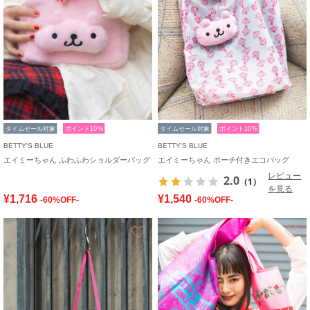
タイムセール対象
ポイント10%
タイムセール対象
ポイント10%
BETTY'S BLUE
BETTY'S BLUE
エイミーちゃん ふわふわショルダーバッグ
エイミーちゃん ポーチ付きエコバッグ
レビュー
2.0
（1）
を見る
¥1,716
¥1,540
-60%OFF-
-60%OFF-
お気に入り