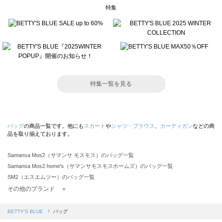
特集
特集一覧を見る
バッグ
の商品一覧です。他にも
スカート
や
シャツ・ブラウス
、
カーディガン
などの商
品を取り揃えております。
Samansa Mos2（サマンサ モスモス）のバッグ一覧
Samansa Mos2 home's（サマンサモスモスホームズ）のバッグ一覧
SM2（エスエムツー）のバッグ一覧
TSUHARU by Samansa Mos2（ツハルバイサマンサモスモス）のバッグ一覧
その他のブランド ＋
sm2rhythm（サマンサモスモス リズム）のバッグ一覧
Samansa Mos2 blue（サマンサモスモス ブルー）のバッグ一覧
BETTY'S BLUE
バッグ
Samansa Mos2 Lagom（サマンサモスモス ラーゴム）のバッグ一覧