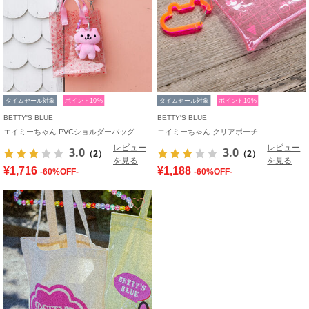
タイムセール対象
ポイント10%
タイムセール対象
ポイント10%
BETTY'S BLUE
BETTY'S BLUE
エイミーちゃん PVCショルダーバッグ
エイミーちゃん クリアポーチ
レビュー
レビュー
3.0
3.0
（2）
（2）
を見る
を見る
¥1,716
¥1,188
-60%OFF-
-60%OFF-
お気に入り