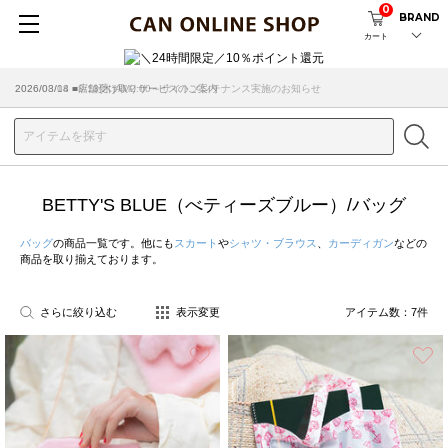
0
BRAND
カート
2026/08/04 ■8/13(木)AM2:00～サイトメンテナンス実施のお知らせ
BETTY'S BLUE（べティーズブルー）/バッグ
バッグ
の商品一覧です。他にも
スカート
や
シャツ・ブラウス
、
カーディガン
などの
商品を取り揃えております。
さらに絞り込む
表示変更
アイテム数：
7
件
お気に入り