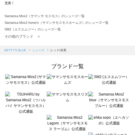
充実！
Samansa Mos2（サマンサ モスモス）のシューズ一覧
Samansa Mos2 home's（サマンサモスモスホームズ）のシューズ一覧
SM2（エスエムツー）のシューズ一覧
TSUHARU by Samansa Mos2（ツハルバイサマンサモスモス）のシューズ一覧
その他のブランド ＋
sm2rhythm（サマンサモスモス リズム）のシューズ一覧
Samansa Mos2 blue（サマンサモスモス ブルー）のシューズ一覧
BETTY'S BLUE
シューズ
レッド/赤系
Samansa Mos2 Lagom（サマンサモスモス ラーゴム）のシューズ一覧
ehka sopo（エヘカソポ）のシューズ一覧
ブランド一覧
sō4ū（ソウフォーユー）のシューズ一覧
Te chichi（テチチ）のシューズ一覧
Te chichi CLASSIC（テチチ クラシック）のシューズ一覧
Te chichi TERRASSE（テチチ テラス）のシューズ一覧
Lugnoncure（ルノンキュール）のシューズ一覧
BETTY'S BLUE（べティーズブルー）のシューズ一覧
Wpc.（ワールドパーティー）のシューズ一覧