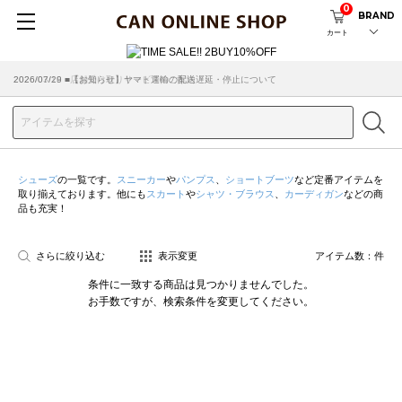
0
BRAND
カート
2026/07/29 ■【お知らせ】ヤマト運輸の配送遅延・停止について
2026/03/18 ■店舗受け取りサービスのご案内
シューズ
の一覧です。
スニーカー
や
パンプス
、
ショートブーツ
など定番アイテムを
取り揃えております。他にも
スカート
や
シャツ・ブラウス
、
カーディガン
などの商
品も充実！
さらに絞り込む
表示変更
アイテム数：
件
条件に一致する商品は見つかりませんでした。
お手数ですが、検索条件を変更してください。