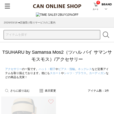
0
BRAND
カート
2026/03/18 ■店舗受け取りサービスのご案内
TSUHARU by Samansa Mos2（ツハル バイ サマンサ
モスモス）/アクセサリー
アクセサリー
の一覧です。
ハット・帽子
や
ピアス・指輪
、
ネックレス
など定番アイ
テムを取り揃えております。他にも
スカート
や
シャツ・ブラウス
、
カーディガン
な
どの商品も充実！
さらに絞り込む
表示変更
アイテム数：
1
件
お気に入り