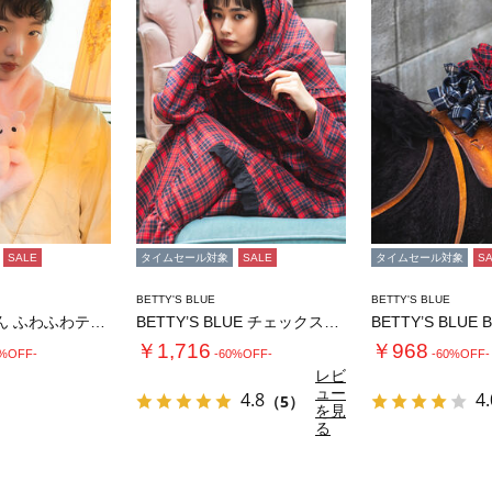
SALE
タイムセール対象
SALE
タイムセール対象
S
BETTY'S BLUE
BETTY'S BLUE
エイミーちゃん ふわふわティペット
BETTY’S BLUE チェックストール
BETTY’S BLUE
￥1,716
￥968
0%OFF-
-60%OFF-
-60%OFF-
レビ
ュー
4.8
4.
（5）
を見
る