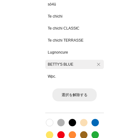
sō4ū
Te chichi
Te chichi CLASSIC
Te chichi TERRASSE
Lugnoncure
BETTY'S BLUE
Wpc.
選択を解除する