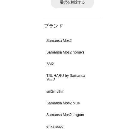
選択を解除する
ブランド
Samansa Mos2
Samansa Mos2 home's
SM2
TSUHARU by Samansa
Mos2
sm2rhythm
Samansa Mos2 blue
Samansa Mos2 Lagom
ehka sopo