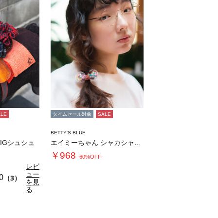
ALE
タイムセール対象
SALE
BETTY'S BLUE
 BIGシュシュ
エイミーちゃん シャカシャカヘアゴム
￥968
-60%OFF-
レビ
ュー
0
（3）
を見
る