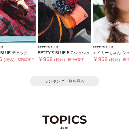
UE
BETTY'S BLUE
BETTY'S BLUE
BLUE チェックストール
BETTY’S BLUE BIGシュシュ
エイミーちゃん シャカシャカ
6
￥968
￥968
(税込)
-60%OFF-
(税込)
-60%OFF-
(税込)
-60
ランキング一覧を見る
特集