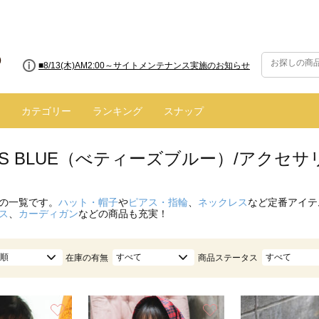
■8/13(木)AM2:00～サイトメンテナンス実施のお知らせ
カテゴリー
ランキング
スナップ
Y'S BLUE（べティーズブルー）/アクセサ
の一覧です。
ハット・帽子
や
ピアス・指輪
、
ネックレス
など定番アイテ
ス
、
カーディガン
などの商品も充実！
順
すべて
すべて
在庫の有無
商品ステータス
お気に入り
お気に入り