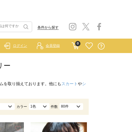
条件から探す
0
ログイン
会員登録
リー
ムを取り揃えております。他にも
スカート
や
シ
1色
80件
カラー
件数
お気に入り
お気に入り