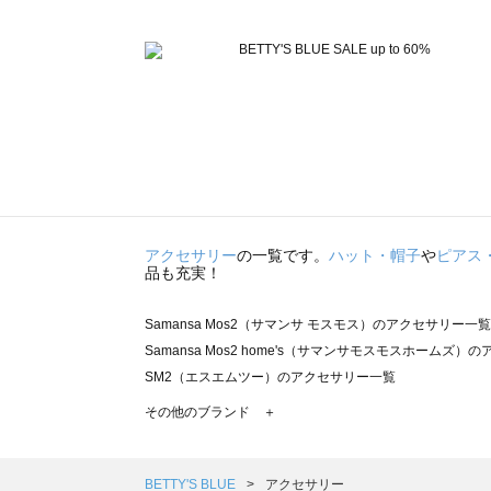
アクセサリー
の一覧です。
ハット・帽子
や
ピアス
品も充実！
Samansa Mos2（サマンサ モスモス）のアクセサリー一覧
Samansa Mos2 home's（サマンサモスモスホームズ
SM2（エスエムツー）のアクセサリー一覧
TSUHARU by Samansa Mos2（ツハルバイサマン
その他のブランド ＋
sm2rhythm（サマンサモスモス リズム）のアクセサリー
Samansa Mos2 blue（サマンサモスモス ブルー）のア
Samansa Mos2 Lagom（サマンサモスモス ラーゴム
BETTY'S BLUE
アクセサリー