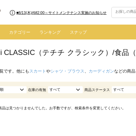
■8/13(木)AM2:00～サイトメンテナンス実施のお知らせ
カテゴリー
ランキング
スナップ
hichi CLASSIC（テチチ クラシック）/
覧です。他にも
スカート
や
シャツ・ブラウス
、
カーディガン
などの商品
順
すべて
すべて
在庫の有無
商品ステータス
商品は見つかりませんでした。お手数ですが、検索条件を変更してください。