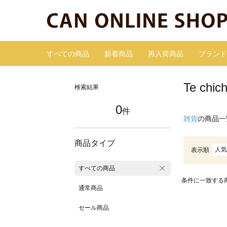
すべての商品
新着商品
再入荷商品
ブランド
Te c
検索結果
0
件
雑貨
の商品一
商品タイプ
人気
表示順
すべての商品
条件に一致する
通常商品
セール商品