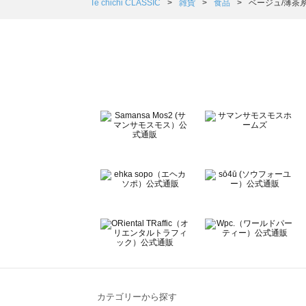
Samansa Mos2 Lagom（サマンサモスモス ラーゴム）
Te chichi CLASSIC
雑貨
食品
ベージュ/薄茶
ehka sopo（エヘカソポ）の食品一覧
sō4ū（ソウフォーユー）の食品一覧
Te chichi（テチチ）の食品一覧
Te chichi CLASSIC（テチチ クラシック）の食品一覧
Te chichi TERRASSE（テチチ テラス）の食品一覧
Lugnoncure（ルノンキュール）の食品一覧
BETTY'S BLUE（べティーズブルー）の食品一覧
Wpc.（ワールドパーティー）の食品一覧
カテゴリーから探す