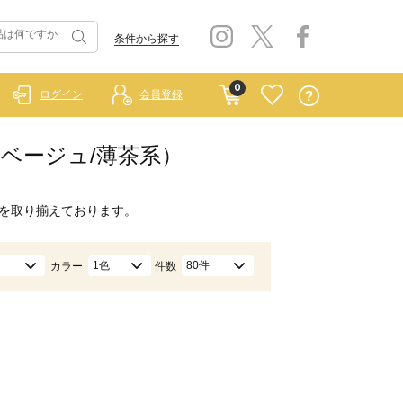
条件から探す
0
ログイン
会員登録
食品（ベージュ/薄茶系）
を取り揃えております。
1色
80件
カラー
件数