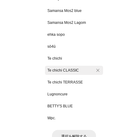
Samansa Mos2 blue
Samansa Mos2 Lagom
ehka sopo
sō4ū
Te chichi
Te chichi CLASSIC
Te chichi TERRASSE
Lugnoncure
BETTY'S BLUE
Wpc.
選択を解除する