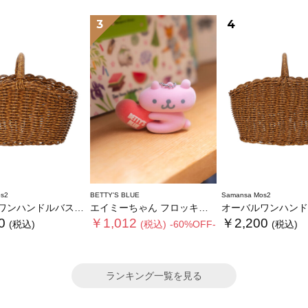
3
4
s2
BETTY'S BLUE
Samansa Mos2
ンハンドルバスケットS
エイミーちゃん フロッキーチャーム
オーバルワンハンドルバス
0
￥1,012
￥2,200
(税込)
(税込)
-60%OFF-
(税込)
ランキング一覧を見る