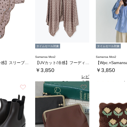
タイムセール対象
タイムセール対象
Samansa Mos2
Samansa Mos2
【UVカット/冷感】スリーブタオル
【UVカット/冷感】フーディータオル
￥3,850
￥3,850
レビ
ュー
5.0
4.
（1）
を見
お気に入り
お気に入り
る