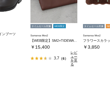
タイムセール対象
WEB限定
タイムセール対象
N
インブーツ
Samansa Mos2
Samansa Mos2
【WEB限定】SM2×TIDEWAY 二つ折…
￥15,400
￥3,850
レビ
ュー
3.7
（6）
を見
る