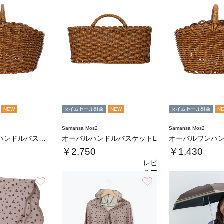
NEW
タイムセール対象
NEW
タイムセール対象
N
Samansa Mos2
Samansa Mos2
オーバルワンハンドルバスケットL
オーバルハンドルバスケットL
￥2,750
￥1,430
レビ
ュー
4.5
5.
（4）
を見
お気に入り
お気に入り
る