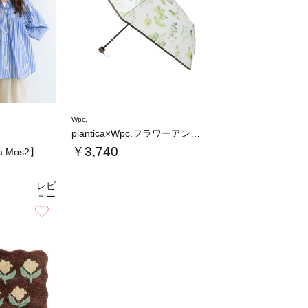
Wpc.
plantica×Wpc.フラワーアンブレラ…
￥3,740
【Wpc.×Samansa Mos2】コンパ…
レビ
ュー
0
（2）
を見
お気に入り
る