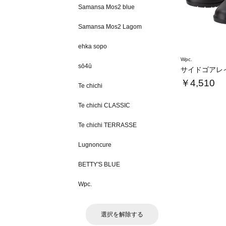
Samansa Mos2 blue
Samansa Mos2 Lagom
ehka sopo
Wpc.
sō4ū
サイドゴアレ
￥4,510
Te chichi
Te chichi CLASSIC
Te chichi TERRASSE
Lugnoncure
BETTY'S BLUE
Wpc.
選択を解除する