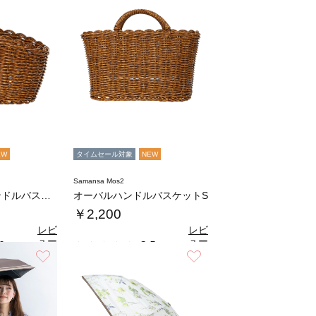
EW
タイムセール対象
NEW
Samansa Mos2
オーバルワンハンドルバスケットS
オーバルハンドルバスケットS
￥2,200
レビ
レビ
ュー
ュー
0
3.5
（1）
（2）
を見
を見
お気に入り
お気に入り
る
る