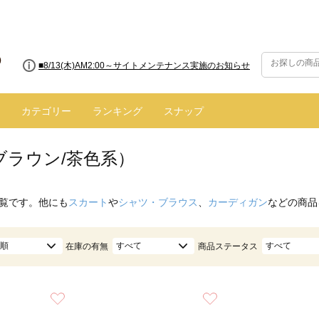
■8/13(木)AM2:00～サイトメンテナンス実施のお知らせ
カテゴリー
ランキング
スナップ
ブラウン/茶色系）
覧です。他にも
スカート
や
シャツ・ブラウス
、
カーディガン
などの商品
順
すべて
すべて
在庫の有無
商品ステータス
お気に入り
お気に入り