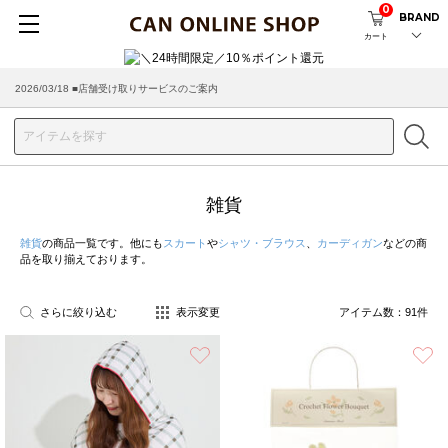
0
BRAND
カート
2026/03/18 ■店舗受け取りサービスのご案内
雑貨
雑貨
の商品一覧です。他にも
スカート
や
シャツ・ブラウス
、
カーディガン
などの商
品を取り揃えております。
さらに絞り込む
表示変更
アイテム数：
91
件
お気に入り