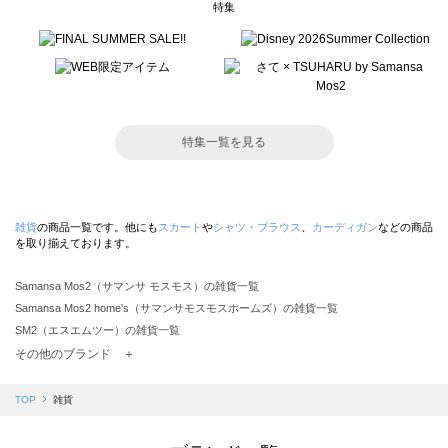
特集
特集一覧を見る
雑貨
の商品一覧です。他にも
スカート
や
シャツ・ブラウス
、
カーディガン
などの商品
を取り揃えております。
Samansa Mos2（サマンサ モスモス）の雑貨一覧
Samansa Mos2 home's（サマンサモスモスホームズ）の雑貨一覧
SM2（エスエムツー）の雑貨一覧
TSUHARU by Samansa Mos2（ツハルバイサマンサモスモス）の雑貨一覧
その他のブランド ＋
sm2rhythm（サマンサモスモス リズム）の雑貨一覧
Samansa Mos2 blue（サマンサモスモス ブルー）の雑貨一覧
TOP
雑貨
Samansa Mos2 Lagom（サマンサモスモス ラーゴム）の雑貨一覧
ehka sopo（エヘカソポ）の雑貨一覧