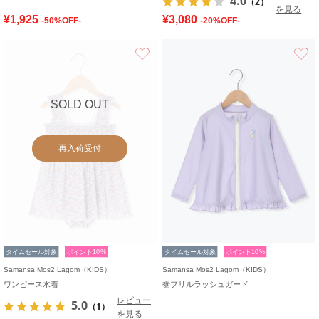
4.0
（2）
を見る
¥1,925
¥3,080
-50%OFF-
-20%OFF-
お気に入り
SOLD OUT
再入荷受付
タイムセール対象
ポイント10%
タイムセール対象
ポイント10%
Samansa Mos2 Lagom（KIDS）
Samansa Mos2 Lagom（KIDS）
ワンピース水着
裾フリルラッシュガード
レビュー
5.0
（1）
を見る