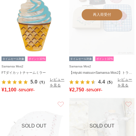
再入荷受付
タイムセール対象
ポイント10%
タイムセール対象
ポイント10%
Samansa Mos2
Samansa Mos2
FTダイカットチャームミラー
【miyuki matsuo×Samansa Mos2】トランクボックス
レビュー
レビュー
5.0
4.4
（1）
（5）
を見る
を見る
¥1,100
¥2,750
-50%OFF-
-50%OFF-
お気に入り
SOLD OUT
SOLD OUT