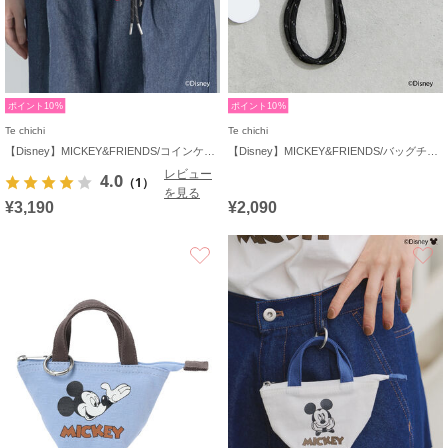
ポイント10%
ポイント10%
Te chichi
Te chichi
【Disney】MICKEY&FRIENDS/コインケース付きチャーム
【Disney】MICKEY&FRIENDS/バッグチャーム
レビュー
4.0
（1）
を見る
¥3,190
¥2,090
お気に入り