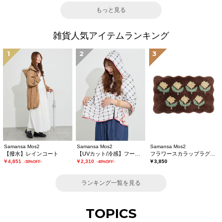
もっと見る
雑貨人気アイテムランキング
1
2
3
Samansa Mos2
Samansa Mos2
Samansa Mos2
【撥水】レインコート
【UVカット/冷感】フーディータオル
フラワースカラップラグマット
￥4,851
￥2,310
￥3,850
-30%OFF-
-40%OFF-
ランキング一覧を見る
TOPICS