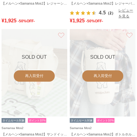
【メルヘン×Samansa Mos2】レジャーシート
【メルヘン×Samansa Mos2】レジャーバッグ
レビュー
4.5
（2）
を見る
¥1,925
¥1,925
-50%OFF-
-50%OFF-
お気に入り
SOLD OUT
SOLD OUT
再入荷受付
再入荷受付
タイムセール対象
ポイント10%
タイムセール対象
ポイント10%
Samansa Mos2
Samansa Mos2
【メルヘン×Samansa Mos2】サンドイッチ型ポーチ
【メルヘン×Samansa Mos2】ボトルホルダー