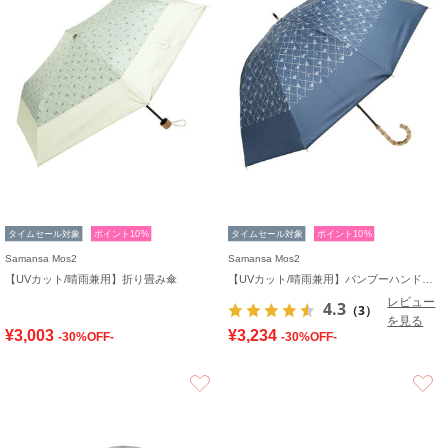
タイムセール対象
ポイント10%
タイムセール対象
ポイント10%
Samansa Mos2
Samansa Mos2
【UVカット/晴雨兼用】折り畳み傘
【UVカット/晴雨兼用】バンブーハンドルショート傘
レビュー
4.3
（3）
を見る
¥3,003
¥3,234
-30%OFF-
-30%OFF-
お気に入り