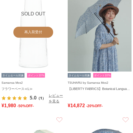
SOLD OUT
再入荷受付
タイムセール対象
ポイント10%
タイムセール対象
ポイント10%
Samansa Mos2
TSUHARU by Samansa Mos2
フラワーベース≪L≫
【LIBERTY FABRICS】Botanical Language柄日傘
レビュー
5.0
（1）
を見る
¥1,980
¥14,872
-50%OFF-
-20%OFF-
お気に入り